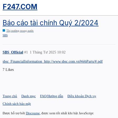
F247.COM
Báo cáo tài chính Quý 2/2024
Thị trường trong nước
SBS
SBS_Official
#1
1 Tháng Tư 2025 10:02
sbsc_FinancialInformation_http://www.sbsc.com.vnWebParts/#.pdf
7 Likes
Trang chủ
Danh mục
FAQ/Hướng dẫn
Điều khoản Dịch vụ
Chính sách bảo mật
Được hỗ trợ bởi
Discourse
, được xem tốt nhất khi bật JavaScript