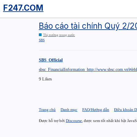
F247.COM
Báo cáo tài chính Quý 2/
Thị trường trong nước
SBS
SBS_Official
sbsc_FinancialInformation_http://www.sbsc.com.vnWebP
9 Likes
Trang chủ
Danh mục
FAQ/Hướng dẫn
Điều khoản D
Được hỗ trợ bởi
Discourse
, được xem tốt nhất khi bật JavaS