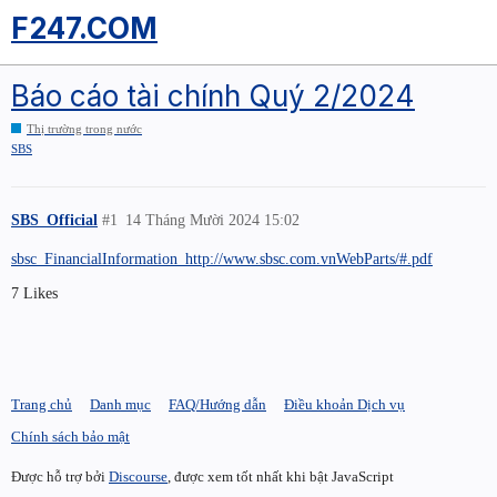
F247.COM
Báo cáo tài chính Quý 2/2024
Thị trường trong nước
SBS
SBS_Official
#1
14 Tháng Mười 2024 15:02
sbsc_FinancialInformation_http://www.sbsc.com.vnWebParts/#.pdf
7 Likes
Trang chủ
Danh mục
FAQ/Hướng dẫn
Điều khoản Dịch vụ
Chính sách bảo mật
Được hỗ trợ bởi
Discourse
, được xem tốt nhất khi bật JavaScript