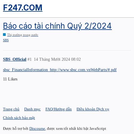
F247.COM
Báo cáo tài chính Quý 2/2024
Thị trường trong nước
SBS
SBS_Official
#1
14 Tháng Mười 2024 08:02
sbsc_FinancialInformation_http://www.sbsc.com.vnWebParts/#.pdf
11 Likes
Trang chủ
Danh mục
FAQ/Hướng dẫn
Điều khoản Dịch vụ
Chính sách bảo mật
Được hỗ trợ bởi
Discourse
, được xem tốt nhất khi bật JavaScript