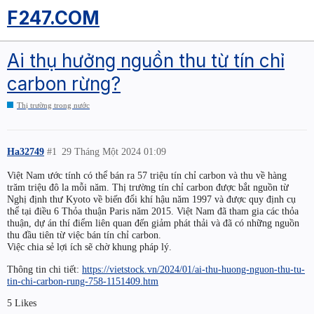
F247.COM
Ai thụ hưởng nguồn thu từ tín chỉ
carbon rừng?
Thị trường trong nước
Ha32749
#1
29 Tháng Một 2024 01:09
Việt Nam ước tính có thể bán ra 57 triệu tín chỉ carbon và thu về hàng
trăm triệu đô la mỗi năm. Thị trường tín chỉ carbon được bắt nguồn từ
Nghị định thư Kyoto về biến đổi khí hậu năm 1997 và được quy định cụ
thể tại điều 6 Thỏa thuận Paris năm 2015. Việt Nam đã tham gia các thỏa
thuận, dự án thí điểm liên quan đến giảm phát thải và đã có những nguồn
thu đầu tiên từ việc bán tín chỉ carbon.
Việc chia sẻ lợi ích sẽ chờ khung pháp lý.
Thông tin chi tiết:
https://vietstock.vn/2024/01/ai-thu-huong-nguon-thu-tu-
tin-chi-carbon-rung-758-1151409.htm
5 Likes