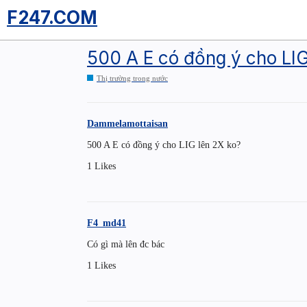
F247.COM
500 A E có đồng ý cho LI
Thị trường trong nước
Dammelamottaisan
500 A E có đồng ý cho LIG lên 2X ko?
1 Likes
F4_md41
Có gì mà lên đc bác
1 Likes