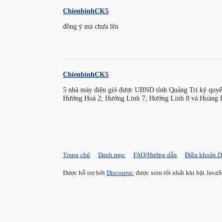
ChienbinhCK5
đồng ý mà chưa lên
ChienbinhCK5
5 nhà máy điện gió được UBND tỉnh Quảng Trị ký quyế
Hướng Hoá 2; Hướng Linh 7; Hướng Linh 8 và Hoàng 
Trang chủ
Danh mục
FAQ/Hướng dẫn
Điều khoản D
Được hỗ trợ bởi
Discourse
, được xem tốt nhất khi bật JavaS