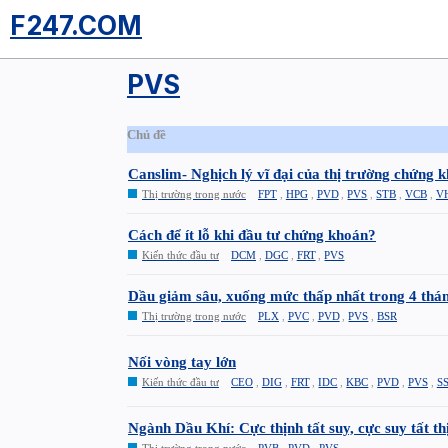
F247.COM
PVS
Chủ đề
Canslim- Nghịch lý vĩ đại của thị trường chứng 
Thị trường trong nước
FPT
,
HPG
,
PVD
,
PVS
,
STB
,
VCB
,
V
Cách để ít lỗ khi đầu tư chứng khoán?
Kiến thức đầu tư
DCM
,
DGC
,
FRT
,
PVS
Dầu giảm sâu, xuống mức thấp nhất trong 4 thá
Thị trường trong nước
PLX
,
PVC
,
PVD
,
PVS
,
BSR
Nối vòng tay lớn
Kiến thức đầu tư
CEO
,
DIG
,
FRT
,
IDC
,
KBC
,
PVD
,
PVS
,
SS
Ngành Dầu Khí: Cực thịnh tất suy, cực suy tất th
Thị trường trong nước
PVB
,
PVD
,
PVS