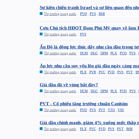
Sự kiên chiến tranh Israel và sự liên quan đến n
Thị trường trong nước
PVD
,
PVS
,
BSR
Cựu Chủ tịch HĐQT Đạm Phú Mỹ quay về làm Phó
Thị trường trong nước
PVS
Ấn Độ là động lực thúc đẩy nhu cầu dầu trong tư
Thị trường trong nước
DCM
,
DGC
,
DPM
,
PLX
,
PVD
,
PVS
,
Áp lực nhu cầu suy yếu lên giá dầu ngày càng m
Thị trường trong nước
PLX
,
PVB
,
PVC
,
PVD
,
PVS
,
PVT
,
B
Giá dầu đã về vùng bắt đáy?
Thị trường trong nước
DCM
,
DGC
,
DPM
,
PLX
,
PVD
,
PVS
,
PVT - Cổ phiếu tăng trưởng chuẩn Canlsim
Thị trường trong nước
PVD
,
PVS
,
PVT
,
VTO
,
VNI
Giá dầu chỉnh mạnh, giảm 4% xuống mức thấp 
Thị trường trong nước
PLX
,
PVC
,
PVD
,
PVS
,
PVT
,
BSR