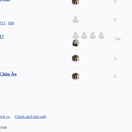
0
0
PVT
,
BSR
1?
749
0
ở Châu Âu
0
ịch vụ
Chính sách bảo mật
cript