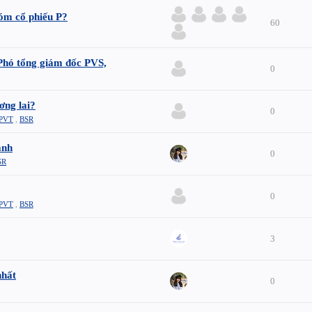
hóm cổ phiếu P?
60
 tổng giám đốc PVS,
0
ơng lai?
0
PVT
,
BSR
ạnh
0
SR
0
PVT
,
BSR
3
nhất
0