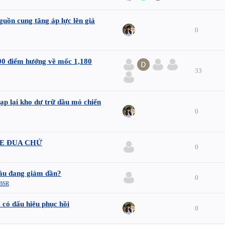
uồn cung tăng áp lực lên giá
0
100 điểm hướng về mốc 1,180
33
ạp lại kho dự trữ dầu mỏ chiến
0
ACE ĐUA CHỨ
0
dầu đang giảm dần?
0
BSR
 có dấu hiệu phục hồi
0