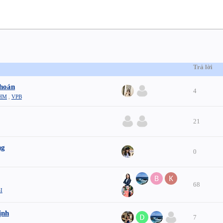
Trả lời
khoán
4
HM
,
VPB
21
ng
0
68
I
ịnh
7