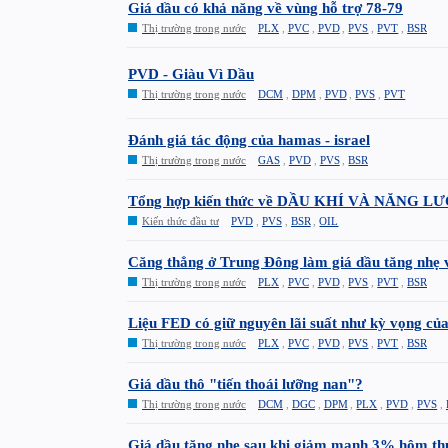
Giá dầu có khả năng về vùng hỗ trợ 78-79
Thị trường trong nước
PLX
,
PVC
,
PVD
,
PVS
,
PVT
,
BSR
PVD - Giàu Vì Dầu
Thị trường trong nước
DCM
,
DPM
,
PVD
,
PVS
,
PVT
Đánh giá tác động của hamas - israel
Thị trường trong nước
GAS
,
PVD
,
PVS
,
BSR
Tổng hợp kiến thức về DẦU KHÍ VÀ NĂNG L
Kiến thức đầu tư
PVD
,
PVS
,
BSR
,
OIL
Căng thẳng ở Trung Đông làm giá dầu tăng nhẹ
Thị trường trong nước
PLX
,
PVC
,
PVD
,
PVS
,
PVT
,
BSR
Liệu FED có giữ nguyên lãi suất như kỳ vọng của
Thị trường trong nước
PLX
,
PVC
,
PVD
,
PVS
,
PVT
,
BSR
Giá dầu thô "tiến thoái lưỡng nan"?
Thị trường trong nước
DCM
,
DGC
,
DPM
,
PLX
,
PVD
,
PVS
,
Giá dầu tăng nhẹ sau khi giảm mạnh 3% hôm th