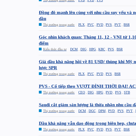
Đồng đô mạnh lên cùng với nhu cầu suy yếu và ng
dầu
Thị trường trong nước
PLX
,
PVC
,
PVD
,
PVS
,
PVT
,
BSR
Góc nhìn khách quan: Tháng 11, 12 - VNI từ 1,
điểm
Kiến thức đầu tư
DCM
,
DIG
,
HPG
,
KBC
,
PVS
,
BSR
Giá dầu khả năng hồi về 81 USD/ thùng khi Mỹ n
lược SPR
Thị trường trong nước
PLX
,
PVC
,
PVD
,
PVS
,
BSR
PVS - Cổ tiếp theo VƯỢT ĐỈNH THỜI ĐẠI! 
Thị trường trong nước
CEO
,
DIG
,
HPG
,
PVD
,
PVS
,
STB
Saudi cắt giảm sản lượng là thừa nhận nhu cầu 
Thị trường trong nước
DCM
,
DGC
,
DPM
,
PVD
,
PVS
,
PVT
,
Dầu khả năng vẫn dao động trong biên hẹp, chưa
Thị trường trong nước
PLX
,
PVC
,
PVD
,
PVS
,
PVT
,
BSR