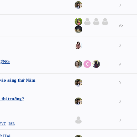
0
95
0
ƯỢNG
9
 vào sáng thứ Năm
0
 thị trường?
0
0
PVT
,
BSR
ứ Hai