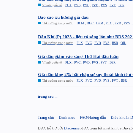
Vĩ mô quốc tế
PLX
,
PVB
,
PVC
,
PVD
,
PVS
,
PVT
,
BSR
Báo cáo xu hướng giá dầu
Thị trường trong nước
DCM
,
DGC
,
DPM
,
PLX
,
PVD
,
PVS
,
Dầu Khí (P) 2023 - liệu có sóng lớn như BĐS 202
Thị trường trong nước
PLX
,
PVC
,
PVD
,
PVS
,
BSR
,
OIL
Giá dầu giảm vào sáng Thứ Hai đầu tuần
Vĩ mô quốc tế
PLX
,
PVC
,
PVD
,
PVS
,
PVT
,
BSR
Giá dầu tăng 2% bất chấp sự suy thoái kinh tế 
Thị trường trong nước
PLX
,
PVC
,
PVD
,
PVS
,
PVT
,
BSR
trang sau →
Trang chủ
Danh mục
FAQ/Hướng dẫn
Điều khoản D
Được hỗ trợ bởi
Discourse
, được xem tốt nhất khi bật JavaS