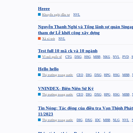
Heeee
Khuyến nghị đầu tư
NVL
Nguyễn Thanh Nghị và Tổng lãnh sự quán Singa
tham dự Lễ khởi công xây dựng
Xả xì trét
NVL
Test full 10 mã ck và 10 ngành
Vĩ mô quốc tế
CTG
,
DXG
,
HSG
,
MBB
,
NKG
,
NVL
,
PVD
,
Hello hello
Thị trường trong nước
CEO
,
DIG
,
DXG
,
HPG
,
HSG
,
MBB
,
VNINDEX- Biên Niên Sử Ký
Thị trường trong nước
CEO
,
DIG
,
DXG
,
HPG
,
HSG
,
MBB
,
Tin Nóng: Tác động của điều tra Vạn Thịnh Ph
11/2023
Thị trường trong nước
DIG
,
DXG
,
IDC
,
MBB
,
NLG
,
NVL
,