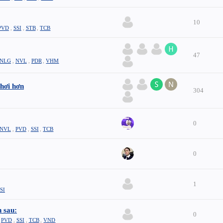
10
PVD
,
SSI
,
STB
,
TCB
47
NLG
,
NVL
,
PDR
,
VHM
hơi hơn
304
0
NVL
,
PVD
,
SSI
,
TCB
0
1
SI
 sau:
0
,
PVD
,
SSI
,
TCB
,
VND