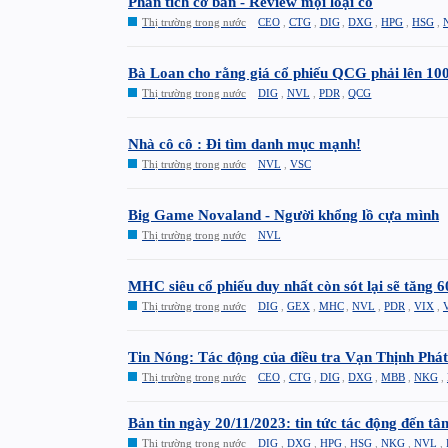
Phân tích cơ bản - Review mọi loại cổ
Thị trường trong nước
CEO
,
CTG
,
DIG
,
DXG
,
HPG
,
HSG
,
Bà Loan cho rằng giá cổ phiếu QCG phải lên 100
Thị trường trong nước
DIG
,
NVL
,
PDR
,
QCG
Nhà cô cô : Đi tìm danh mục mạnh!
Thị trường trong nước
NVL
,
VSC
Big Game Novaland - Người khổng lồ cựa mình
Thị trường trong nước
NVL
MHC siêu cổ phiếu duy nhất còn sót lại sẽ tăng 6
Thị trường trong nước
DIG
,
GEX
,
MHC
,
NVL
,
PDR
,
VIX
,
Tin Nóng: Tác động của điều tra Vạn Thịnh Ph
Thị trường trong nước
CEO
,
CTG
,
DIG
,
DXG
,
MBB
,
NKG
,
Bản tin ngày 20/11/2023: tin tức tác động đến tâ
Thị trường trong nước
DIG
,
DXG
,
HPG
,
HSG
,
NKG
,
NVL
,