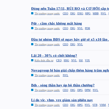
Đóng nến Tuần 17/11, RỦI RO và CƠ HỘI sắp t
Thị trường trong nước
CEO
,
DIG
,
DXG
,
HPG
,
MBB
,
NVL
,
Pdr - cầm chắc không mất hàng
Thị trường trong nước
CEO
,
DIG
,
NVL
,
PDR
Đầu tư nhóm BĐS sẽ ngay bây giờ sẽ x5 x10 lần .
Thị trường trong nước
CEO
,
DIG
,
NVL
Lãi 20 - 30% có chốt không?
Kiến thức đầu tư
CEO
,
HSG
,
NVL
,
SSI
,
VIX
Novagroup bị bán giải chấp thêm hàng trăm ngh
Thị trường trong nước
NVL
Bđs - sóng thần hay úp bô thần chưởng?
Thị trường trong nước
CEO
,
DIG
,
DPG
,
DPM
,
NVL
Lí do vic, vhm, vre giảm sàn phiên nay
Thị trường trong nước
CEO
,
DIG
,
HPG
,
NVL
,
STB
,
VHM
,