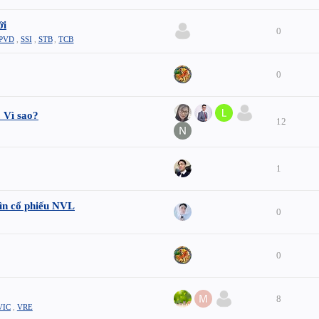
ới
0
PVD
,
SSI
,
STB
,
TCB
0
 Vì sao?
12
1
ìn cổ phiếu NVL
0
0
8
VIC
,
VRE