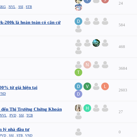
24
NKG
,
NVL
,
SSI
,
STB
k-200k là hoàn toàn có căn cứ
584
468
3684
00% từ giá hiện tại
2603
VND
át đến Thị Trường Chứng Khoán
27
NVL
,
PVD
,
SSI
,
TCB
m lý nhà đầu tư
0
PVD
,
SSI
,
STB
,
VND