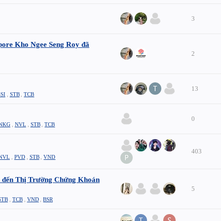
3
pore Kho Ngee Seng Roy đã
2
13
SSI
,
STB
,
TCB
0
NKG
,
NVL
,
STB
,
TCB
403
NVL
,
PVD
,
STB
,
VND
át đến Thị Trường Chứng Khoán
5
STB
,
TCB
,
VND
,
BSR