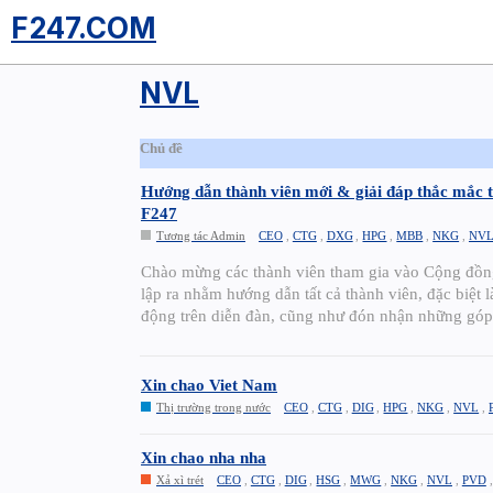
F247.COM
NVL
Chủ đề
Hướng dẫn thành viên mới & giải đáp thắc mắc t
F247
Tương tác Admin
CEO
,
CTG
,
DXG
,
HPG
,
MBB
,
NKG
,
NV
Chào mừng các thành viên tham gia vào Cộng đồn
lập ra nhằm hướng dẫn tất cả thành viên, đặc biệt 
động trên diễn đàn, cũng như đón nhận những gó
Xin chao Viet Nam
Thị trường trong nước
CEO
,
CTG
,
DIG
,
HPG
,
NKG
,
NVL
,
Xin chao nha nha
Xả xì trét
CEO
,
CTG
,
DIG
,
HSG
,
MWG
,
NKG
,
NVL
,
PVD