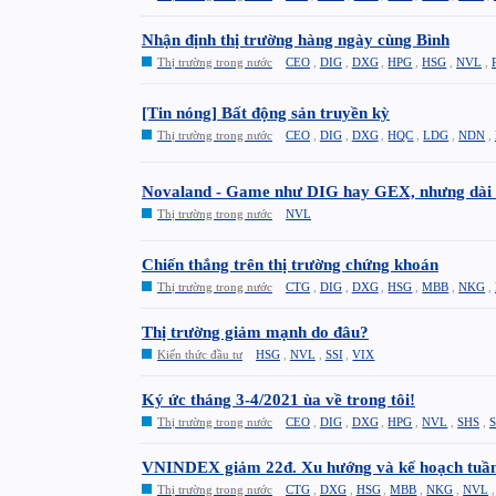
Nhận định thị trường hàng ngày cùng Bình
Thị trường trong nước
CEO
,
DIG
,
DXG
,
HPG
,
HSG
,
NVL
,
[Tin nóng] Bất động sản truyền kỳ
Thị trường trong nước
CEO
,
DIG
,
DXG
,
HQC
,
LDG
,
NDN
,
Novaland - Game như DIG hay GEX, nhưng dài 
Thị trường trong nước
NVL
Chiến thắng trên thị trường chứng khoán
Thị trường trong nước
CTG
,
DIG
,
DXG
,
HSG
,
MBB
,
NKG
,
Thị trường giảm mạnh do đâu?
Kiến thức đầu tư
HSG
,
NVL
,
SSI
,
VIX
Ký ức tháng 3-4/2021 ùa về trong tôi!
Thị trường trong nước
CEO
,
DIG
,
DXG
,
HPG
,
NVL
,
SHS
,
S
VNINDEX giảm 22đ. Xu hướng và kế hoạch tuần
Thị trường trong nước
CTG
,
DXG
,
HSG
,
MBB
,
NKG
,
NVL