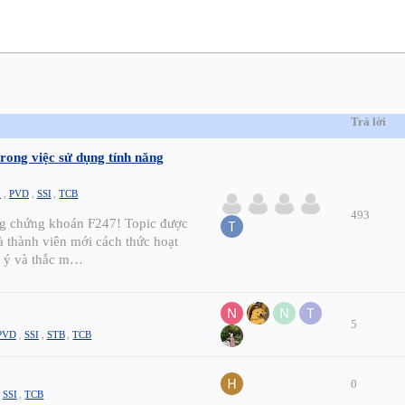
Trả lời
rong việc sử dụng tính năng
L
,
PVD
,
SSI
,
TCB
493
g chứng khoán F247! Topic được
là thành viên mới cách thức hoạt
p ý và thắc m…
5
PVD
,
SSI
,
STB
,
TCB
0
,
SSI
,
TCB