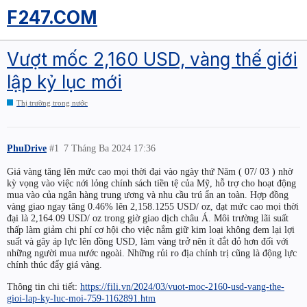
F247.COM
Vượt mốc 2,160 USD, vàng thế giới
lập kỷ lục mới
Thị trường trong nước
PhuDrive
#1
7 Tháng Ba 2024 17:36
Giá vàng tăng lên mức cao mọi thời đại vào ngày thứ Năm ( 07/ 03 ) nhờ
kỳ vọng vào việc nới lỏng chính sách tiền tệ của Mỹ, hỗ trợ cho hoạt động
mua vào của ngân hàng trung ương và nhu cầu trú ẩn an toàn. Hợp đồng
vàng giao ngay tăng 0.46% lên 2,158.1255 USD/ oz, đạt mức cao mọi thời
đại là 2,164.09 USD/ oz trong giờ giao dịch châu Á. Môi trường lãi suất
thấp làm giảm chi phí cơ hội cho việc nắm giữ kim loại không đem lại lợi
suất và gây áp lực lên đồng USD, làm vàng trở nên ít đắt đỏ hơn đối với
những người mua nước ngoài. Những rủi ro địa chính trị cũng là động lực
chính thúc đẩy giá vàng.
Thông tin chi tiết:
https://fili.vn/2024/03/vuot-moc-2160-usd-vang-the-
gioi-lap-ky-luc-moi-759-1162891.htm