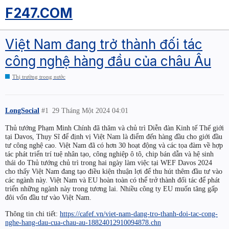
F247.COM
Việt Nam đang trở thành đối tác
công nghệ hàng đầu của châu Âu
Thị trường trong nước
LongSocial
#1
29 Tháng Một 2024 04:01
Thủ tướng Phạm Minh Chính đã thăm và chủ trì Diễn đàn Kinh tế Thế giới
tại Davos, Thụy Sĩ để định vị Việt Nam là điểm đến hàng đầu cho giới đầu
tư công nghệ cao. Việt Nam đã có hơn 30 hoạt động và các tọa đàm về hợp
tác phát triển trí tuệ nhân tạo, công nghiệp ô tô, chip bán dẫn và hệ sinh
thái do Thủ tướng chủ trì trong hai ngày làm việc tại WEF Davos 2024
cho thấy Việt Nam đang tạo điều kiện thuận lợi để thu hút thêm đầu tư vào
các ngành này. Việt Nam và EU hoàn toàn có thể trở thành đối tác để phát
triển những ngành này trong tương lai. Nhiều công ty EU muốn tăng gấp
đôi vốn đầu tư vào Việt Nam.
Thông tin chi tiết:
https://cafef.vn/viet-nam-dang-tro-thanh-doi-tac-cong-
nghe-hang-dau-cua-chau-au-18824012910094878.chn