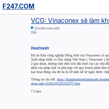
F247.COM
VCG: Vinaconex sẽ làm kh
Thị trường trong nước
VCG
DungSupply
Dự án Khu công nghiệp Đông Anh của Vinaconex có quy
Xuất nhập khẩu và Xây dựng Việt Nam ( Vinaconex ) là
2 giai đoạn, không tính diện tích đất thuê của các nhà 
định của pháp luật và phù hợp với quy hoạch phân khu
hạn hoạt động của dự án là 50 năm kể từ ngày được chấp
Thông tin chi tiết:
https://doanhnghiepkinhdoanh.doanh
dong-anh-43202435205142375.htm
7 Likes