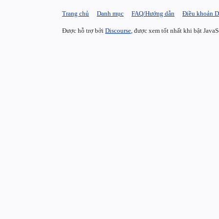
Trang chủ
Danh mục
FAQ/Hướng dẫn
Điều khoản D
Được hỗ trợ bởi
Discourse
, được xem tốt nhất khi bật JavaS