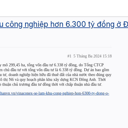
u công nghiệp hơn 6.300 tỷ đồng ở 
#1
5 Tháng Ba 2024 15:18
 mô 299,45 ha, tổng vốn đầu tư 6.338 tỷ đồng, do Tổng CTCP
m chủ đầu tư với tổng vốn đầu tư là 6.338 tỷ đồng. Dự án bao gồm
đầu tư, doanh nghiệp hiện hữu đã thuê đất của nhà nước theo đúng quy
 đô thị N6 và quy hoạch phân khu xây dựng KCN Đông Anh. Thời
 thuận chủ trương đầu tư đồng thời với chấp thuận nhà đầu tư.
nhanvn.vn/vinaconex-se-lam-khu-cong-nghiep-hon-6300-ty-dong-o-