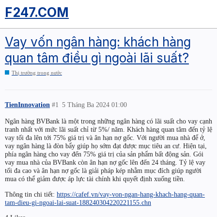
F247.COM
Vay vốn ngân hàng: khách hàng
quan tâm điều gì ngoài lãi suất?
Thị trường trong nước
TienInnovation
#1
5 Tháng Ba 2024 01:00
Ngân hàng BVBank là một trong những ngân hàng có lãi suất cho vay cạnh
tranh nhất với mức lãi suất chỉ từ 5%/ năm. Khách hàng quan tâm đến tỷ lệ
vay tối đa lên tới 75% giá trị và ân hạn nợ gốc. Với người mua nhà để ở,
vay ngân hàng là đòn bẩy giúp họ sớm đạt được mục tiêu an cư. Hiện tại,
phía ngân hàng cho vay đến 75% giá trị của sản phẩm bất động sản. Gói
vay mua nhà của BVBank còn ân hạn nợ gốc lên đến 24 tháng. Tỷ lệ vay
tối đa cao và ân hạn nợ gốc là giải pháp kép nhằm mục đích giúp người
mua có thể giảm được áp lực tài chính khi quyết định xuống tiền.
Thông tin chi tiết:
https://cafef.vn/vay-von-ngan-hang-khach-hang-quan-
tam-dieu-gi-ngoai-lai-suat-188240304220221155.chn