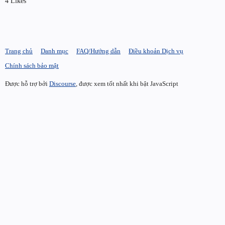
4 Likes
Trang chủ
Danh mục
FAQ/Hướng dẫn
Điều khoản Dịch vụ
Chính sách bảo mật
Được hỗ trợ bởi
Discourse
, được xem tốt nhất khi bật JavaScript