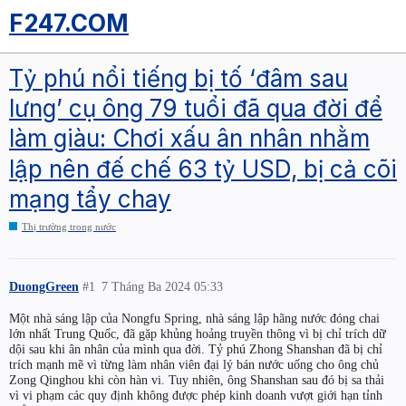
F247.COM
Tỷ phú nổi tiếng bị tố ‘đâm sau
lưng’ cụ ông 79 tuổi đã qua đời để
làm giàu: Chơi xấu ân nhân nhằm
lập nên đế chế 63 tỷ USD, bị cả cõi
mạng tẩy chay
Thị trường trong nước
DuongGreen
#1
7 Tháng Ba 2024 05:33
Một nhà sáng lập của Nongfu Spring, nhà sáng lập hãng nước đóng chai
lớn nhất Trung Quốc, đã gặp khủng hoảng truyền thông vì bị chỉ trích dữ
dội sau khi ân nhân của mình qua đời. Tỷ phú Zhong Shanshan đã bị chỉ
trích mạnh mẽ vì từng làm nhân viên đại lý bán nước uống cho ông chủ
Zong Qinghou khi còn hàn vi. Tuy nhiên, ông Shanshan sau đó bị sa thải
vì vi phạm các quy định không được phép kinh doanh vượt giới hạn tỉnh