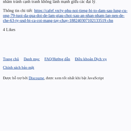
nhằm tránh cạnh tranh không lành mạnh giữa các đại lý.
Thông tin chi tiết:
https://cafef.vn/ty-phu-noi-tieng-bi-to-dam-sau-lung-cu-
ong-79-tuoi-da-qua-doi-de-lam-giau-choi-xau-an-nhan-nham-lap-nen-de-
che-63-ty-usd-bi-ca-coi-mang-tay-chay-188240307102133519.chn
4 Likes
Trang chủ
Danh mục
FAQ/Hướng dẫn
Điều khoản Dịch vụ
Chính sách bảo mật
Được hỗ trợ bởi
Discourse
, được xem tốt nhất khi bật JavaScript