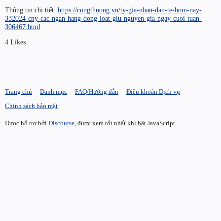
Thông tin chi tiết:
https://congthuong.vn/ty-gia-nhan-dan-te-hom-nay-
332024-cny-cac-ngan-hang-dong-loat-giu-nguyen-gia-ngay-cuoi-tuan-
306467.html
4 Likes
Trang chủ
Danh mục
FAQ/Hướng dẫn
Điều khoản Dịch vụ
Chính sách bảo mật
Được hỗ trợ bởi
Discourse
, được xem tốt nhất khi bật JavaScript