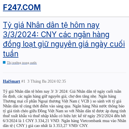
F247.COM
Tỷ giá Nhân dân tệ hôm nay
3/3/2024: CNY các ngân hàng
đồng loạt giữ nguyên giá ngày cuối
tuần
Thị trường trong nước
HaiSmart
#1
3 Tháng Ba 2024 02:35
Tỷ giá Nhân dân tệ hôm nay 3/ 3/ 2024: Giá Nhân dân tệ ngày cuối tuần
ổn định, các ngân hàng giữ nguyên giá; chợ đen tăng nhẹ. Ngân hàng
Thương mại cổ phần Ngoại thương Việt Nam ( VCB ) so sánh với tỷ giá
Nhân dân tệ cùng thời điểm vào sáng qua. Ngân hàng Nhà nước thông báo
tỷ giá tính chéo giữa Đồng Việt Nam so với Nhân dân tệ được áp dụng tính
thuế xuất khẩu và thuế nhập khẩu có hiệu lực kể từ ngày 29/2/2024 đến hết
6/3/2024 là 1 CNY 3.334,21 VND. Ngân hàng Vietcombank mua vào Nhân
dân tệ ( CNY ) giá cao nhất là 3.353,27 VNĐ/ CNY.