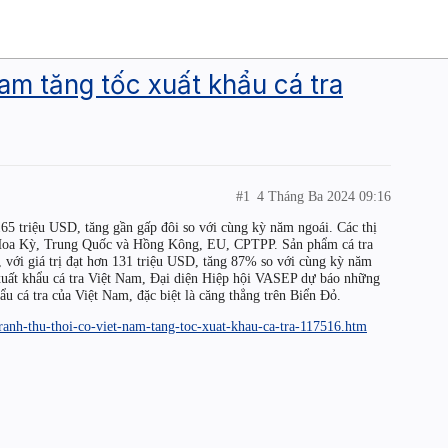
Nam tăng tốc xuất khẩu cá tra
#1
4 Tháng Ba 2024 09:16
165 triệu USD, tăng gần gấp đôi so với cùng kỳ năm ngoái. Các thị
ư Hoa Kỳ, Trung Quốc và Hồng Kông, EU, CPTPP. Sản phẩm cá tra
, với giá trị đạt hơn 131 triệu USD, tăng 87% so với cùng kỳ năm
 xuất khẩu cá tra Việt Nam, Đại diện Hiệp hội VASEP dự báo những
ẩu cá tra của Việt Nam, đặc biệt là căng thẳng trên Biển Đỏ.
/tranh-thu-thoi-co-viet-nam-tang-toc-xuat-khau-ca-tra-117516.htm