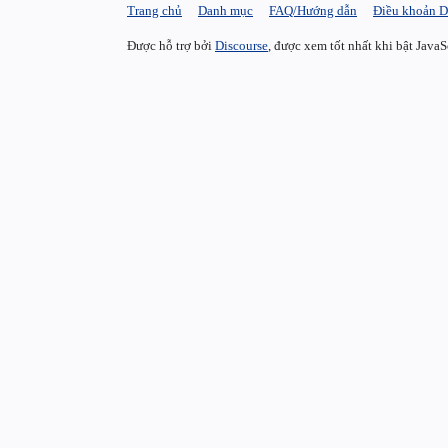
Trang chủ
Danh mục
FAQ/Hướng dẫn
Điều khoản D
Được hỗ trợ bởi
Discourse
, được xem tốt nhất khi bật JavaS