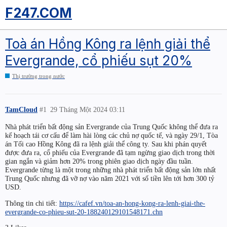
F247.COM
Toà án Hồng Kông ra lệnh giải thể
Evergrande, cổ phiếu sụt 20%
Thị trường trong nước
TamCloud
#1
29 Tháng Một 2024 03:11
Nhà phát triển bất động sản Evergrande của Trung Quốc không thể đưa ra
kế hoạch tái cơ cấu để làm hài lòng các chủ nợ quốc tế, và ngày 29/1, Tòa
án Tối cao Hồng Kông đã ra lệnh giải thể công ty. Sau khi phán quyết
được đưa ra, cổ phiếu của Evergrande đã tạm ngừng giao dịch trong thời
gian ngắn và giảm hơn 20% trong phiên giao dịch ngày đầu tuần.
Evergrande từng là một trong những nhà phát triển bất động sản lớn nhất
Trung Quốc nhưng đã vỡ nợ vào năm 2021 với số tiền lên tới hơn 300 tỷ
USD.
Thông tin chi tiết:
https://cafef.vn/toa-an-hong-kong-ra-lenh-giai-the-
evergrande-co-phieu-sut-20-188240129101548171.chn