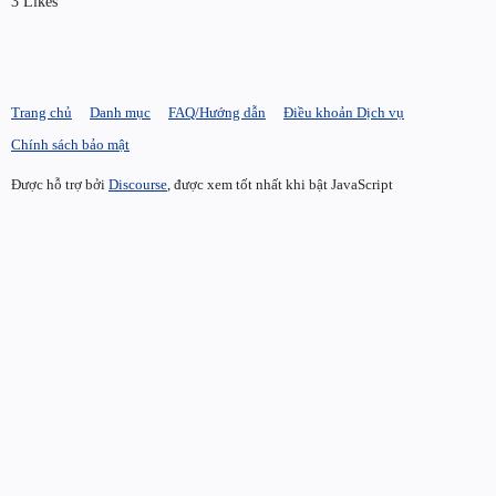
3 Likes
Trang chủ
Danh mục
FAQ/Hướng dẫn
Điều khoản Dịch vụ
Chính sách bảo mật
Được hỗ trợ bởi
Discourse
, được xem tốt nhất khi bật JavaScript