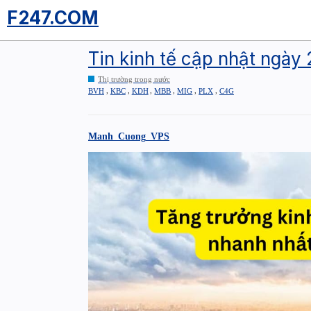
F247.COM
Tin kinh tế cập nhật ngày 
Thị trường trong nước
,
,
,
,
,
,
BVH
KBC
KDH
MBB
MIG
PLX
C4G
Manh_Cuong_VPS