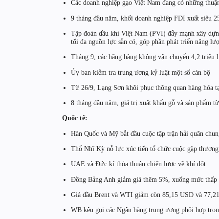
Các doanh nghiệp gạo Việt Nam đang có những thuận l
9 tháng đầu năm, khối doanh nghiệp FDI xuất siêu 
Tập đoàn dầu khí Việt Nam (PVI) đẩy mạnh xây dựng 
tối đa nguồn lực sẵn có, góp phần phát triển năng lư
Tháng 9, các hãng hàng không vận chuyển 4,2 triệu 
Ủy ban kiểm tra trung ương kỷ luật một số cán bộ
Từ 26/9, Lạng Sơn khôi phục thông quan hàng hóa 
8 tháng đầu năm, giá trị xuất khẩu gỗ và sản phẩm t
Quốc tế:
Hàn Quốc và Mỹ bắt đầu cuộc tập trận hải quân chun
Thổ Nhĩ Kỳ nỗ lực xúc tiến tổ chức cuộc gặp thượn
UAE và Đức kí thỏa thuận chiến lược về khí đốt
Đồng Bảng Anh giảm giá thêm 5%, xuống mức thấp n
Giá dầu Brent và WTI giảm còn 85,15 USD và 77,2
WB kêu gọi các Ngân hàng trung ương phối hợp trong