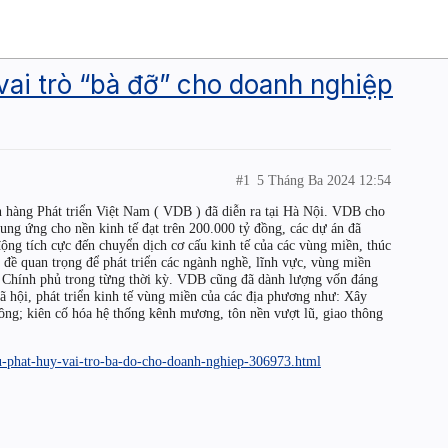
vai trò “bà đỡ” cho doanh nghiệp
#1
5 Tháng Ba 2024 12:54
n hàng Phát triển Việt Nam ( VDB ) đã diễn ra tại Hà Nội. VDB cho
ung ứng cho nền kinh tế đạt trên 200.000 tỷ đồng, các dự án đã
động tích cực đến chuyển dịch cơ cấu kinh tế của các vùng miền, thúc
n đề quan trọng để phát triển các ngành nghề, lĩnh vực, vùng miền
, Chính phủ trong từng thời kỳ. VDB cũng đã dành lượng vốn đáng
ã hội, phát triển kinh tế vùng miền của các địa phương như: Xây
ng; kiên cố hóa hệ thống kênh mương, tôn nền vượt lũ, giao thông
tu-phat-huy-vai-tro-ba-do-cho-doanh-nghiep-306973.html