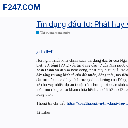
F247.COM
Tín dụng đầu tư: Phát huy 
Thị trường trong nước
yhHeBwBi
Hội nghị Triển khai chính sách tín dụng đầu tư của Ngâ
biết, với tổng lượng vốn tín dụng đầu tư của Nhà nước c
hoàn thành và đi vào hoạt động, phát huy hiệu quả, tác 
đẩy tăng trưởng kinh tế của đất nước, đồng thời, tạo tiề
cần ưu tiên theo đúng chủ trương định hướng của Đảng
kể cho vay nhiều dự án thuộc các chương trình an sinh x
mới, mở rộng cơ sở khám chữa bệnh cho 18 bệnh viện cô
nông thôn.
Thông tin chi tiết:
https://congthuong.vn/tin-dung-dau-
12 Likes