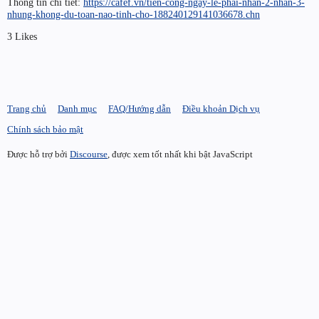
Thông tin chi tiết:
https://cafef.vn/tien-cong-ngay-le-phai-nhan-2-nhan-3-
nhung-khong-du-toan-nao-tinh-cho-188240129141036678.chn
3 Likes
Trang chủ
Danh mục
FAQ/Hướng dẫn
Điều khoản Dịch vụ
Chính sách bảo mật
Được hỗ trợ bởi
Discourse
, được xem tốt nhất khi bật JavaScript