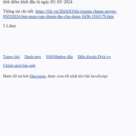
thời điểm khởi đầu là ngày 05/ 03/ 2024.
Thông tin chi tiết:
https://fili.vn/2024/03/thi-truong-chung-quyen-
05032024-ben-mua-van-chiem-the-chu-dong-1636-1161179.htm
5 Likes
Trang chủ
Danh mục
FAQ/Hướng dẫn
Điều khoản Dịch vụ
Chính sách bảo mật
Được hỗ trợ bởi
Discourse
, được xem tốt nhất khi bật JavaScript