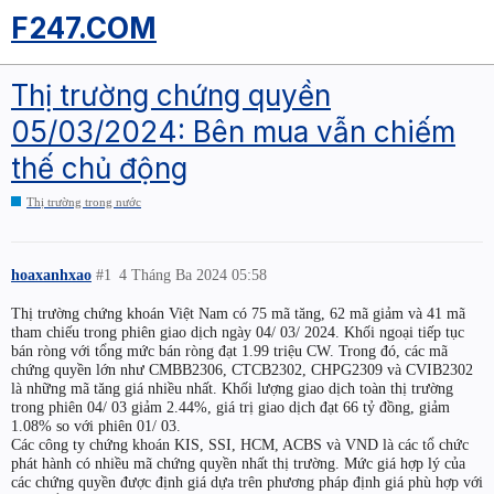
F247.COM
Thị trường chứng quyền
05/03/2024: Bên mua vẫn chiếm
thế chủ động
Thị trường trong nước
hoaxanhxao
#1
4 Tháng Ba 2024 05:58
Thị trường chứng khoán Việt Nam có 75 mã tăng, 62 mã giảm và 41 mã
tham chiếu trong phiên giao dịch ngày 04/ 03/ 2024. Khối ngoại tiếp tục
bán ròng với tổng mức bán ròng đạt 1.99 triệu CW. Trong đó, các mã
chứng quyền lớn như CMBB2306, CTCB2302, CHPG2309 và CVIB2302
là những mã tăng giá nhiều nhất. Khối lượng giao dịch toàn thị trường
trong phiên 04/ 03 giảm 2.44%, giá trị giao dịch đạt 66 tỷ đồng, giảm
1.08% so với phiên 01/ 03.
Các công ty chứng khoán KIS, SSI, HCM, ACBS và VND là các tổ chức
phát hành có nhiều mã chứng quyền nhất thị trường. Mức giá hợp lý của
các chứng quyền được định giá dựa trên phương pháp định giá phù hợp với