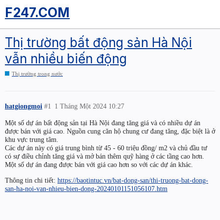
F247.COM
Thị trường bất động sản Hà Nội
vẫn nhiều biến động
Thị trường trong nước
hatgiongmoi
#1
1 Tháng Một 2024 10:27
Một số dự án bất động sản tại Hà Nội đang tăng giá và có nhiều dự án
được bán với giá cao. Nguồn cung căn hộ chung cư đang tăng, đặc biệt là ở
khu vực trung tâm.
Các dự án này có giá trung bình từ 45 - 60 triệu đồng/ m2 và chủ đầu tư
có sự điều chỉnh tăng giá và mở bán thêm quỹ hàng ở các tầng cao hơn.
Một số dự án đang được bán với giá cao hơn so với các dự án khác.
Thông tin chi tiết:
https://baotintuc.vn/bat-dong-san/thi-truong-bat-dong-
san-ha-noi-van-nhieu-bien-dong-20240101151056107.htm