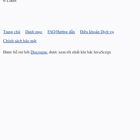
6 Likes
Trang chủ
Danh mục
FAQ/Hướng dẫn
Điều khoản Dịch vụ
Chính sách bảo mật
Được hỗ trợ bởi
Discourse
, được xem tốt nhất khi bật JavaScript