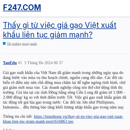
F247.COM
Thấy gì từ việc giá gạo Việt xuất
khẩu liên tục giảm mạnh?
Thị trường trong nước
TanEdu
#1
3 Tháng Ba 2024 06:37
Giá gạo xuất khẩu của Việt Nam đã giảm mạnh trong những ngày qua do
đang bước vào mùa vụ thu hoạch chính, nguồn cung dồi dào. Các đối tác
hiểu rõ điều này nên chủ động mua chậm lại để nghe ngóng tình hình, chờ
giá giảm mới mua vào. Các doanh nghiệp cũng nín thở chờ động tĩnh thị
trường. Giá lúa tại các tỉnh Đồng bằng sông Cửu Long đã giảm từ 1.000 -
2.000 đồng/ kg so với thời điểm trước Tết. Việc giá gạo xuất khẩu giảm đã
tác động tới giá lúa gạo trong nước. Các đối tác lớn như Phillipines,
Indonesia... đều thông báo tăng khối lượng nhập khẩu gạo trong năm nay.
Thông tin chi tiết:
https://tienphong.vn/thay-gi-tu-viec-gia-gao-viet-xuat-
khau-lien-tuc-giam-manh-post1616863.tpo