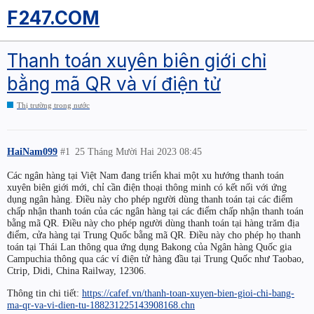
F247.COM
Thanh toán xuyên biên giới chỉ
bằng mã QR và ví điện tử
Thị trường trong nước
HaiNam099
#1
25 Tháng Mười Hai 2023 08:45
Các ngân hàng tại Việt Nam đang triển khai một xu hướng thanh toán
xuyên biên giới mới, chỉ cần điện thoại thông minh có kết nối với ứng
dụng ngân hàng. Điều này cho phép người dùng thanh toán tại các điểm
chấp nhận thanh toán của các ngân hàng tại các điểm chấp nhận thanh toán
bằng mã QR. Điều này cho phép người dùng thanh toán tại hàng trăm địa
điểm, cửa hàng tại Trung Quốc bằng mã QR. Điều này cho phép họ thanh
toán tại Thái Lan thông qua ứng dụng Bakong của Ngân hàng Quốc gia
Campuchia thông qua các ví điện tử hàng đầu tại Trung Quốc như Taobao,
Ctrip, Didi, China Railway, 12306.
Thông tin chi tiết:
https://cafef.vn/thanh-toan-xuyen-bien-gioi-chi-bang-
ma-qr-va-vi-dien-tu-188231225143908168.chn