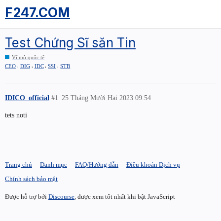
F247.COM
Test Chứng Sĩ săn Tin
Vĩ mô quốc tế
,
,
,
,
CEO
DIG
IDC
SSI
STB
IDICO_official
#1
25 Tháng Mười Hai 2023 09:54
tets noti
Trang chủ
Danh mục
FAQ/Hướng dẫn
Điều khoản Dịch vụ
Chính sách bảo mật
Được hỗ trợ bởi
Discourse
, được xem tốt nhất khi bật JavaScript