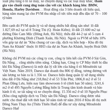
xuất phụ tùng ô tô xe máy, xe chuyên dụng và các loại máy khác,
tham
gia vào chuỗi cung ứng toàn cầu với các khách hàng lớn: BMW,
Honda, Harley Davidson
… Hoạt động của 3 liên doanh rất hiệu quả,
hàng năm mang lại cho PVM thu nhập cổ tức tiền mặt đều đặn từ 70 – 100
tỷ/năm
Bên cạnh đó PVM quản lý và sử dụng nhiều bất động sản như: lô đất
1.827,69 m2 tại số 8 Tràng Thi (Q. Hoàn Kiếm); lô đất 23.600 m2 tại
đường Đào Cam Mộc (Đông Anh, Hà Nội); thửa đất 44-2 tại số 5 cụm 4
phường Khương Đình (Thanh Xuân, Hà Nội). Ngoài ra PVM sở hữu 10%
vốn góp tại dự án “Khu chung cư cao cấp, dịch vụ hỗn hợp - Khu đô thị
Nam An Khánh” thuộc lô HH3 của dự án Nam An Khánh, huyện Hoài Đức
(Hà Nội).
Không chỉ PVM mà các công ty con, công ty liên kết của PVM ở Sài Gòn,
Đà Nẵng… cũng nhiều tiềm năng. Chẳng hạn, Công ty CP Máy thiết bị dầu
khí Đà Nẵng (Daesco) là một đại lý rất lớn của hãng ô tô Mitsubishi tại
Việt Nam. Năm 2019, Daesco đạt doanh thu 806 tỷ đồng, tương đương với
sản lượng xe bán ra là 1.356 xe. Daesco hiện đang quản lý sử dụng nhiều
khu đất ở Đà Nẵng như 218,8m2 ở số 53 Trần Phú; 1806,8 m2 ở số 51
Phan Đăng Lưu, hiện nay làm showroom ô tô (thời hạn 50 năm); 3241,6
m2 ở số 495 Nguyễn Lương Bằng hiện là Trung tâm kinh doanh và bảo
hành ô tô, xe tải nặng và xe chuyên dùng; 15.356 m2 ở số 10 Nguyễn Phục
(Khu công nghiệp dịch vụ Thủy sản Đà Nẵng). Daesco cũng được nhà
nước cho thuê đất với thời hạn 50 năm tính từ năm 2016 ở Khu đô thị mới
Đông Nam Thụy An (Thừa Thiên Huế) để đầu tư xây dựng Mitsubishi
Daesco Huế