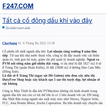
F247.COM
Tất cả cổ đông dầu khí vào đây
Thị trường trong nước
Chayhang
#1
6 Tháng Ba 2022 13:58
Cổ phiếu tốt nhất ngành dầu khí:
Lợi nhuận tăng trưởng 8 năm liên
tiếp
. Từ sau khi nhà nước thoái vốn, công ty đã đẩy mạnh việc cải thiện
quản trị, tinh gọn bộ máy, giảm chi phí quản lý doanh nghiệp.
Ngoài ra
PVM nổi tiếng nắm giữ nhiều đất vàng
, ví dụ như lô đất 1827 m2 ở số
8 Tràng Thi (quận Hoàn Kiếm), lô đất 23600 m2 ở đường Đào Cam Mộc
(Đông Anh)…
Lô đất số 8 Tràng Thi (ngay sát Hồ Gươm) nếu đem xây siêu thị
DutyFree Shop hoặc xây khách sạn 5 sao thì tuyệt đẹp, lợi nhuận sẽ
cực khủng
Công ty Máy Thiết bị dầu khí PVMachino không chỉ kinh doanh trong
ngành dầu khí mà còn có lợi thế lớn là có 3 liên doanh với các DN hàng
đầu Nhật Bản trong ngành sản xuất máy móc như Showa, Nippon Seiki,
FCC, Asia Honda Motor, Itochu Coporation. Ba liên doanh này chuyên sản