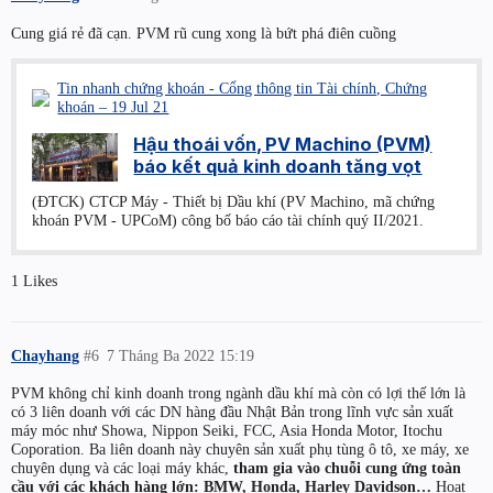
Cung giá rẻ đã cạn. PVM rũ cung xong là bứt phá điên cuồng
Tin nhanh chứng khoán - Cổng thông tin Tài chính, Chứng
khoán – 19 Jul 21
Hậu thoái vốn, PV Machino (PVM)
báo kết quả kinh doanh tăng vọt
(ĐTCK) CTCP Máy - Thiết bị Dầu khí (PV Machino, mã chứng
khoán PVM - UPCoM) công bố báo cáo tài chính quý II/2021.
1 Likes
Chayhang
#6
7 Tháng Ba 2022 15:19
PVM không chỉ kinh doanh trong ngành dầu khí mà còn có lợi thế lớn là
có 3 liên doanh với các DN hàng đầu Nhật Bản trong lĩnh vực sản xuất
máy móc như Showa, Nippon Seiki, FCC, Asia Honda Motor, Itochu
Coporation. Ba liên doanh này chuyên sản xuất phụ tùng ô tô, xe máy, xe
chuyên dụng và các loại máy khác,
tham gia vào chuỗi cung ứng toàn
cầu với các khách hàng lớn: BMW, Honda, Harley Davidson…
Hoạt