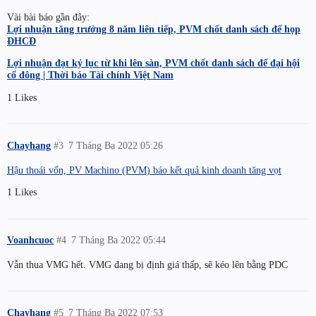
Vài bài báo gần đây:
Lợi nhuận tăng trưởng 8 năm liên tiếp, PVM chốt danh sách để họp
ĐHCĐ
Lợi nhuận đạt kỷ lục từ khi lên sàn, PVM chốt danh sách để đại hội
cổ đông | Thời báo Tài chính Việt Nam
1 Likes
Chayhang
#3
7 Tháng Ba 2022 05:26
Hậu thoái vốn, PV Machino (PVM) báo kết quả kinh doanh tăng vọt
1 Likes
Voanhcuoc
#4
7 Tháng Ba 2022 05:44
Vẫn thua VMG hết. VMG đang bị định giá thấp, sẽ kéo lên bằng PDC
Chayhang
#5
7 Tháng Ba 2022 07:53