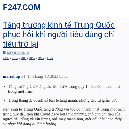
F247.COM
Tăng trưởng kinh tế Trung Quốc
phục hồi khi người tiêu dùng chi
tiêu trở lại
Kiến thức đầu tư
,
,
,
,
,
CEO
CTG
DIG
HPG
HSG
TCB
mariohup
#1
18 Tháng Tư 2023 03:25
Tăng trưởng GDP tăng tốc lên 4,5% trong quý 1 - tốc độ nhanh nhất
trong một năm.
Trong tháng 3, doanh số bán lẻ tăng mạnh, nhưng đầu tư giảm bớt.
Nền kinh tế Trung Quốc tăng trưởng với tốc độ nhanh nhất trong một năm
trong quý đầu tiên khi Covid Zero kết thúc nhường chỗ cho chi tiêu của
người tiêu dùng và sản lượng nhà máy mạnh hơn,
một dấu hiệu cho thấy
sự phục hồi đang đi đúng hướng.