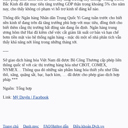
Bắc Kinh đã đặt mục tiêu tăng trưởng GDP thận trọng khoảng 5% cho năm
nay, cho thấy không có phạm vi hỗ trợ kinh tế đáng kể nào.
Thống đốc Ngân hàng Nhân dân Trung Quốc Yi Gang tuần trước cho biết
nền kinh tế đang trên đà tăng trưởng phù hợp với mục tiêu, đồng thời cho
biết thêm rằng thị trường bất động sản đang ổn định. Ngân hàng trung
ương hôm thứ Hai đã kiềm chế việc cắt giảm lãi suất cơ bản và hạn chế
bơm tiền mặt vào hệ thống ngân hàng - mặc dù một số nhà phân tích vẫn
thấy khả năng nới lỏng trong những tháng tới.
----
Sở giao dịch hàng hóa Việt Nam đã được Bộ Công Thương cấp phép liên
thông quốc tế với các thị trường hàng hóa như CBOT, COMEX,
NYMEX… Thông qua đó những sản phẩm hàng hóa thiết yếu như Dầu
thô, xăng, quặng sắt, bạc, bạch kim, … đã được cho phép giao dịch hợp
pháp.***
Nguồn: Tổng hợp
Link:
Mỹ Duyên | Facebook
Trang chủ
Danh mục
FAQ/Hướng dẫn
Điều khoản Dịch vụ