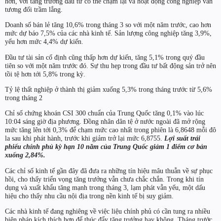
hơn, với tăng trưởng đầu tư có thể chậm lại và hoạt động công nghiệp vẫn
tương đối trầm lắng.
Doanh số bán lẻ tăng 10,6% trong tháng 3 so với một năm trước, cao hơn
mức dự báo 7,5% của các nhà kinh tế. Sản lượng công nghiệp tăng 3,9%,
yếu hơn mức 4,4% dự kiến.
Đầu tư tài sản cố định cũng thấp hơn dự kiến, tăng 5,1% trong quý đầu
tiên so với một năm trước đó. Sự thu hẹp trong đầu tư bất động sản trở nên
tồi tệ hơn tới 5,8% trong kỳ.
Tỷ lệ thất nghiệp ở thành thị giảm xuống 5,3% trong tháng trước từ 5,6%
trong tháng 2
Chỉ số chứng khoán CSI 300 chuẩn của Trung Quốc tăng 0,1% vào lúc
10:04 sáng giờ địa phương. Đồng nhân dân tệ ở nước ngoài đã mở rộng
mức tăng lên tới 0,3% để chạm mức cao nhất trong phiên là 6,8648 mỗi đô
la sau khi phát hành, trước khi giảm trở lại mức 6,8755.
Lợi suất trái
phiếu chính phủ kỳ hạn 10 năm của Trung Quốc giảm 1 điểm cơ bản
xuống 2,84%.
Các chỉ số kinh tế gần đây đã đưa ra những tín hiệu mâu thuẫn về sự phục
hồi, cho thấy triển vọng tăng trưởng vẫn chưa chắc chắn. Trong khi tín
dụng và xuất khẩu tăng mạnh trong tháng 3, lạm phát vẫn yếu, một dấu
hiệu cho thấy nhu cầu nội địa trong nền kinh tế bị suy giảm.
Các nhà kinh tế đang nghiêng về việc liệu chính phủ có cần tung ra nhiều
biện pháp kích thích hơn để thúc đẩy tăng trưởng hay không. Tháng trước,