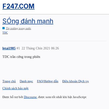
F247.COM
SÓng đánh mạnh
Thị trường trong nước
TDC
letai1985
#1
22 Tháng Chín 2021 06:26
TDC trần cứng trong phiên
Trang chủ
Danh mục
FAQ/Hướng dẫn
Điều khoản Dịch vụ
Chính sách bảo mật
Được hỗ trợ bởi
Discourse
, được xem tốt nhất khi bật JavaScript