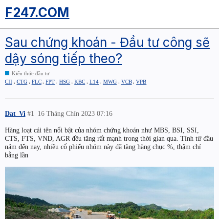
F247.COM
Sau chứng khoán - Đầu tư công sẽ
dậy sóng tiếp theo?
Kiến thức đầu tư
,
,
,
,
,
,
,
,
,
CII
CTG
FLC
FPT
HSG
KBC
L14
MWG
VCB
VPB
Dat_Vi
#1
16 Tháng Chín 2023 07:16
Hàng loạt cái tên nổi bật của nhóm chứng khoán như MBS, BSI, SSI,
CTS, FTS, VND, AGR đều tăng rất mạnh trong thời gian qua. Tính từ đầu
năm đến nay, nhiều cổ phiếu nhóm này đã tăng hàng chục %, thậm chí
bằng lần