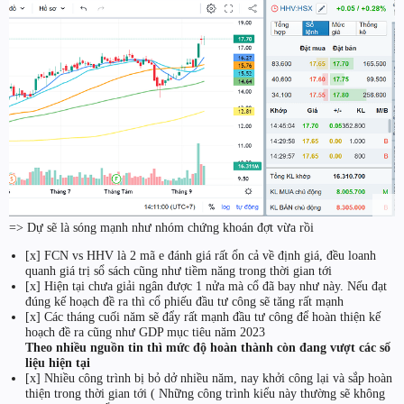
=> Dự sẽ là sóng mạnh như nhóm chứng khoán đợt vừa rồi
[x] FCN vs HHV là 2 mã e đánh giá rất ổn cả về định giá, đều loanh
quanh giá trị sổ sách cũng như tiềm năng trong thời gian tới
[x] Hiện tại chưa giải ngân được 1 nửa mà cổ đã bay như này. Nếu đạt
đúng kế hoạch đề ra thì cổ phiếu đầu tư công sẽ tăng rất mạnh
[x] Các tháng cuối năm sẽ đẩy rất mạnh đầu tư công để hoàn thiện kế
hoạch đề ra cũng như GDP mục tiêu năm 2023
Theo nhiều nguồn tin thì mức độ hoàn thành còn đang vượt các số
liệu hiện tại
[x] Nhiều công trình bị bỏ dở nhiều năm, nay khởi công lại và sắp hoàn
thiện trong thời gian tới ( Những công trình kiểu này thường sẽ không