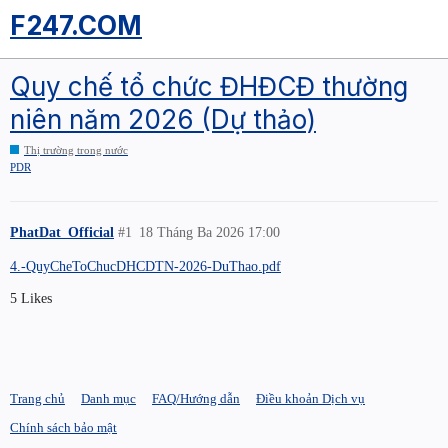
F247.COM
Quy chế tổ chức ĐHĐCĐ thường
niên năm 2026 (Dự thảo)
Thị trường trong nước
PDR
PhatDat_Official
#1
18 Tháng Ba 2026 17:00
4.-QuyCheToChucDHCDTN-2026-DuThao.pdf
5 Likes
Trang chủ
Danh mục
FAQ/Hướng dẫn
Điều khoản Dịch vụ
Chính sách bảo mật