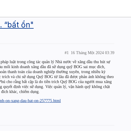
. “bất ổn"
#1
16 Tháng Một 2024 03:39
 pháp luật trong công tác quản lý Nhà nước về xăng dầu thu hút sự
đầu mối kinh doanh xăng dầu đã sử dụng quỹ BOG sai mục đích,
hoản thanh toán của doanh nghiệp thường xuyên, trong nhiều kỳ
iệc trích và chi sử dụng Quỹ BOG từ lâu đã được phản ánh không theo
 Phú cho rằng bất cập là do tiền trích Quỹ BOG của người mua xăng
g quyết định việc sử dụng. Việc quản lý, vận hành quỹ không chặt
 đích khác, chiếm dụng.
binh-on-xang-dau-bat-on-257775.html