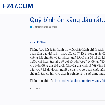
F247.COM
Quỹ bình ổn xăng dầu rất..
Thị trường trong nước
anh_1ST6a
Thông báo kết luận thanh tra việc chấp hành chính sách,
quan tâm của dư luận. Theo đó, có 7/ 15 thương nhân 
không kết chuyển về tài khoản quỹ BOG mà để lại tài k
trước khi hoàn trả lại quỹ với số tiền 7.927 tỷ đồng. V
kịp biến động giá thế giới. Chuyên gia kinh tế Vũ Vinh
dầu, Quỹ lại do doanh nghiệp quản lý, cơ quan chức năn
chẽ mới tạo cơ hội cho doanh nghiệp rút ra sử dụng mục
Thông tin chi tiết:
https://diendandoanhnghiep.vn/quy-
2 Likes