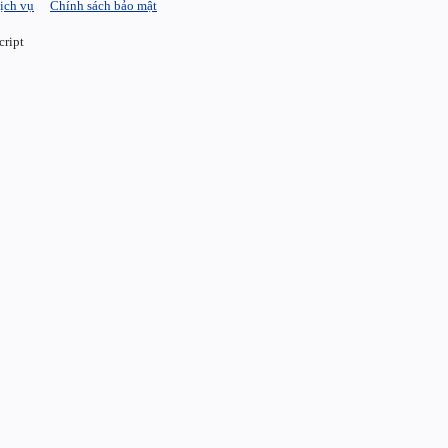
ịch vụ
Chính sách bảo mật
cript