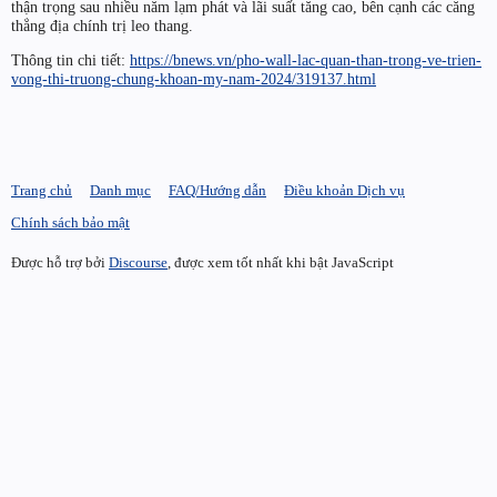
thận trọng sau nhiều năm lạm phát và lãi suất tăng cao, bên cạnh các căng
thẳng địa chính trị leo thang.
Thông tin chi tiết:
https://bnews.vn/pho-wall-lac-quan-than-trong-ve-trien-
vong-thi-truong-chung-khoan-my-nam-2024/319137.html
Trang chủ
Danh mục
FAQ/Hướng dẫn
Điều khoản Dịch vụ
Chính sách bảo mật
Được hỗ trợ bởi
Discourse
, được xem tốt nhất khi bật JavaScript