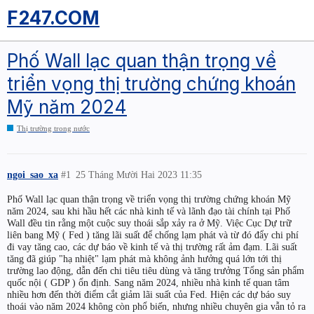
F247.COM
Phố Wall lạc quan thận trọng về
triển vọng thị trường chứng khoán
Mỹ năm 2024
Thị trường trong nước
ngoi_sao_xa
#1
25 Tháng Mười Hai 2023 11:35
Phố Wall lạc quan thận trọng về triển vọng thị trường chứng khoán Mỹ
năm 2024, sau khi hầu hết các nhà kinh tế và lãnh đạo tài chính tại Phố
Wall đều tin rằng một cuộc suy thoái sắp xảy ra ở Mỹ. Việc Cục Dự trữ
liên bang Mỹ ( Fed ) tăng lãi suất để chống lạm phát và từ đó đẩy chi phí
đi vay tăng cao, các dự báo về kinh tế và thị trường rất ảm đạm. Lãi suất
tăng đã giúp "hạ nhiệt" lạm phát mà không ảnh hưởng quá lớn tới thị
trường lao động, dẫn đến chi tiêu tiêu dùng và tăng trưởng Tổng sản phẩm
quốc nội ( GDP ) ổn định. Sang năm 2024, nhiều nhà kinh tế quan tâm
nhiều hơn đến thời điểm cắt giảm lãi suất của Fed. Hiện các dự báo suy
thoái vào năm 2024 không còn phổ biến, nhưng nhiều chuyên gia vẫn tỏ ra