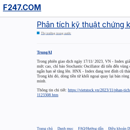
F247.COM
Phân tích kỹ thuật chứng
Thị trường trong nước
TrungAI
Trong phiên giao dịch ngày 17/11/ 2023, VN - Index gi
mức cao, chỉ báo Stochastic Oscillator đã tiến đến vùng q
ngắn hạn sẽ tăng lên. HNX - Index đang test đỉnh cũ th
Trong khi đó, dòng tiền từ khối ngoại quay lại bán ròng
minh.
Thông tin chi tiết:
https://vietstock.vn/2023/11/phan-t
1123308.htm
Trang chủ
Danh mục
FAQ/Hướng dẫn
Điều khoản D