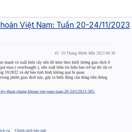
 khoán Việt Nam: Tuần 20-24/11/2023
#1
19 Tháng Mười Một 2023 00:36
ảm mạnh và xuất hiện cây nến đỏ kèm theo khối lượng giao dịch ở
uá mua ( overbought ), nếu xuất hiện tín hiệu bán trở lại thì rủi ro
áng 10/2022 và dự báo tình hình không quá bi quan.
 trong phiên giao dịch này, gây ra biến động của dòng tiền thông
ich-ky-thuat-chung-khoan-viet-nam-tuan-20-24112023-585-
ịch vụ
Chính sách bảo mật