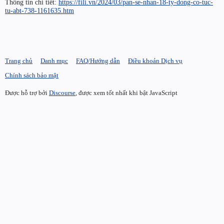
Thông tin chi tiết:
https://fili.vn/2024/03/pan-se-nhan-18-ty-dong-co-tuc-
tu-abt-738-1161635.htm
Trang chủ
Danh mục
FAQ/Hướng dẫn
Điều khoản Dịch vụ
Chính sách bảo mật
Được hỗ trợ bởi
Discourse
, được xem tốt nhất khi bật JavaScript