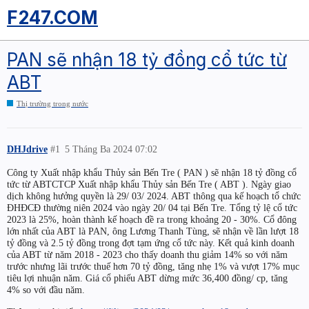
F247.COM
PAN sẽ nhận 18 tỷ đồng cổ tức từ
ABT
Thị trường trong nước
DHJdrive
#1
5 Tháng Ba 2024 07:02
Công ty Xuất nhập khẩu Thủy sản Bến Tre ( PAN ) sẽ nhận 18 tỷ đồng cổ
tức từ ABTCTCP Xuất nhập khẩu Thủy sản Bến Tre ( ABT ). Ngày giao
dịch không hưởng quyền là 29/ 03/ 2024. ABT thông qua kế hoạch tổ chức
ĐHĐCĐ thường niên 2024 vào ngày 20/ 04 tại Bến Tre. Tổng tỷ lệ cổ tức
2023 là 25%, hoàn thành kế hoạch đề ra trong khoảng 20 - 30%. Cổ đông
lớn nhất của ABT là PAN, ông Lương Thanh Tùng, sẽ nhận về lần lượt 18
tỷ đồng và 2.5 tỷ đồng trong đợt tạm ứng cổ tức này. Kết quả kinh doanh
của ABT từ năm 2018 - 2023 cho thấy doanh thu giảm 14% so với năm
trước nhưng lãi trước thuế hơn 70 tỷ đồng, tăng nhẹ 1% và vượt 17% mục
tiêu lợi nhuận năm. Giá cổ phiếu ABT dừng mức 36,400 đồng/ cp, tăng
4% so với đầu năm.