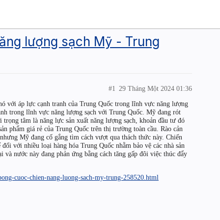
ăng lượng sạch Mỹ - Trung
#1
29 Tháng Một 2024 01:36
hó với áp lực cạnh tranh của Trung Quốc trong lĩnh vực năng lượng
anh trong lĩnh vực năng lượng sạch với Trung Quốc. Mỹ đang rót
 trọng tâm là năng lực sản xuất năng lượng sạch, khoản đầu tư đó
 sản phẩm giá rẻ của Trung Quốc trên thị trường toàn cầu. Rào cản
ớn nhưng Mỹ đang cố gắng tìm cách vượt qua thách thức này. Chiến
ế đối với nhiều loại hàng hóa Trung Quốc nhằm bảo vệ các nhà sản
i và nước này đang phản ứng bằng cách tăng gấp đôi việc thúc đẩy
-bong-cuoc-chien-nang-luong-sach-my-trung-258520.html