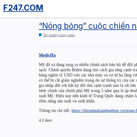
F247.COM
“Nóng bỏng” cuộc chiến n
Thị trường trong nước
MedicHa
Mỹ đã và đang tung ra nhiều chính sách bảo hộ để đối p
sạch. Chính quyền Biden đang tìm cách gia tăng cạnh tr
hàng nghìn tỷ USD vào các nhà máy và cơ sở hạ tầng với
có thể bị cắt giảm nghiêm trọng do sự thống trị của các
gia nhập đối với bất kỳ đối thủ cạnh tranh nào là rất l
lược chính của chính phủ Mỹ trong 5 năm qua là áp thu
xuất Mỹ. Hiện nay nền kinh tế Trung Quốc đang chậm lạ
tiềm năng sản xuất và xuất khẩu.
Thông tin chi tiết:
https://diendandoanhnghiep.vn/nong
4 Likes