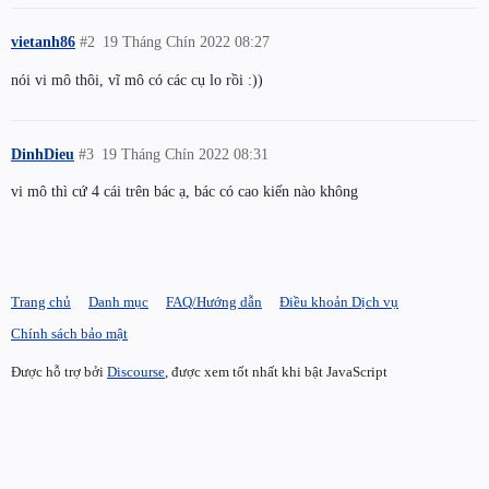
vietanh86
#2
19 Tháng Chín 2022 08:27
nói vi mô thôi, vĩ mô có các cụ lo rồi :))
DinhDieu
#3
19 Tháng Chín 2022 08:31
vi mô thì cứ 4 cái trên bác ạ, bác có cao kiến nào không
Trang chủ
Danh mục
FAQ/Hướng dẫn
Điều khoản Dịch vụ
Chính sách bảo mật
Được hỗ trợ bởi
Discourse
, được xem tốt nhất khi bật JavaScript