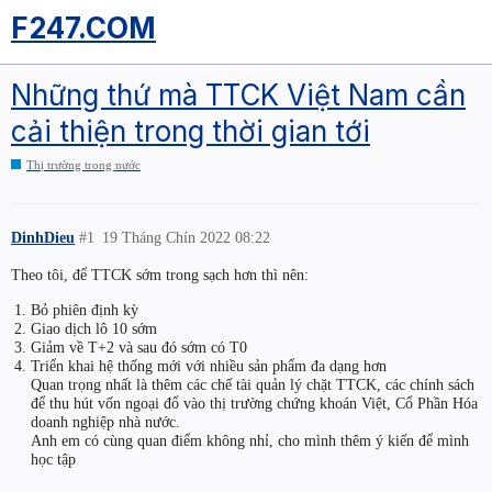
F247.COM
Những thứ mà TTCK Việt Nam cần
cải thiện trong thời gian tới
Thị trường trong nước
DinhDieu
#1
19 Tháng Chín 2022 08:22
Theo tôi, để TTCK sớm trong sạch hơn thì nên:
Bỏ phiên định kỳ
Giao dịch lô 10 sớm
Giảm về T+2 và sau đó sớm có T0
Triển khai hệ thống mới với nhiều sản phẩm đa dạng hơn
Quan trọng nhất là thêm các chế tài quản lý chặt TTCK, các chính sách
để thu hút vốn ngoại đổ vào thị trường chứng khoán Việt, Cổ Phần Hóa
doanh nghiệp nhà nước.
Anh em có cùng quan điểm không nhỉ, cho mình thêm ý kiến để mình
học tập