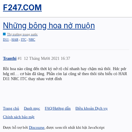
F247.COM
Những bông hoa nở muộn
Thị trường trong nước
,
,
,
D11
HAR
ITC
NRC
Tranthi
#1
12 Tháng Mười 2021 16:37
Rồi hoa nào cũng đến thời kỳ nở rộ chỉ nhanh hay chậm mà thôi. Hdc pdr
hdg ntl… cơ bản đã tăng. Phần còn lại cũng sẽ theo thôi tiêu biểu có HAR
D11 NRC ITC thay nhau vượt đỉnh
Trang chủ
Danh mục
FAQ/Hướng dẫn
Điều khoản Dịch vụ
Chính sách bảo mật
Được hỗ trợ bởi
Discourse
, được xem tốt nhất khi bật JavaScript