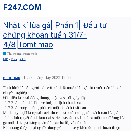
F247.COM
Nhật kí lùa gà| Phần 1| Đầu tư
chứng khoán tuần 31/7-
4/8|Tomtimao
Thị trường trong nước
,
,
EIB
PCG
VC3
tomtimao
#1
30 Tháng Bảy 2023 12:55
Tình hình là có người nói với mình là muốn lùa gà thì trước tiên là phải
chuyên nghiêp.
Đầu tiên là phải đóng thùng, mặc vest, đi giày tây
Thứ 2 là phải nhà lầu, xe hơi, du lịch chanh xả
Thứ 3 là trong phòng phải có một tủ sách thật cao
Mình suy nghĩ là ngoài cách đó ra chả nhẽ không còn cách nào lùa gà.
Thế mình quyết định làm cái series này để khai phá ra một con đường lùa
gà mới. Lùa gà bằng quần đùi ,áo ba lỗ, và dép lồ.
Rất mong được mọi người đóng góp chia sẻ ý kiến để mình hoàn thiện