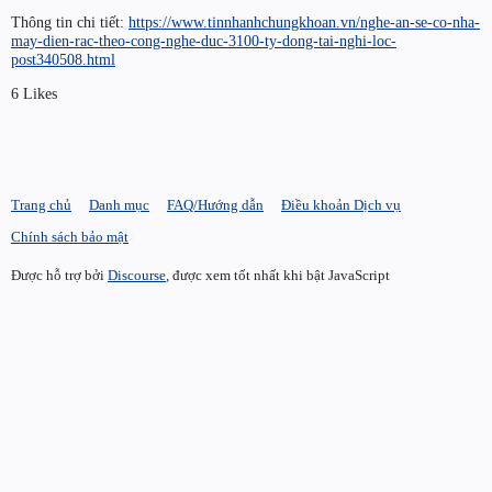
Thông tin chi tiết:
https://www.tinnhanhchungkhoan.vn/nghe-an-se-co-nha-
may-dien-rac-theo-cong-nghe-duc-3100-ty-dong-tai-nghi-loc-
post340508.html
6 Likes
Trang chủ
Danh mục
FAQ/Hướng dẫn
Điều khoản Dịch vụ
Chính sách bảo mật
Được hỗ trợ bởi
Discourse
, được xem tốt nhất khi bật JavaScript