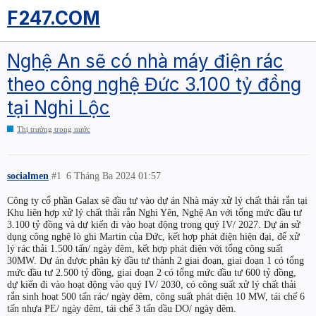
F247.COM
Nghệ An sẽ có nhà máy điện rác
theo công nghệ Đức 3.100 tỷ đồng
tại Nghi Lộc
Thị trường trong nước
socialmen
#1
6 Tháng Ba 2024 01:57
Công ty cổ phần Galax sẽ đầu tư vào dự án Nhà máy xử lý chất thải rắn tại
Khu liên hợp xử lý chất thải rắn Nghi Yên, Nghệ An với tổng mức đầu tư
3.100 tỷ đồng và dự kiến đi vào hoạt động trong quý IV/ 2027. Dự án sử
dụng công nghệ lò ghi Martin của Đức, kết hợp phát điện hiện đại, để xử
lý rác thải 1.500 tấn/ ngày đêm, kết hợp phát điện với tổng công suất
30MW. Dự án được phân kỳ đầu tư thành 2 giai đoạn, giai đoạn 1 có tổng
mức đầu tư 2.500 tỷ đồng, giai đoạn 2 có tổng mức đầu tư 600 tỷ đồng,
dự kiến đi vào hoạt động vào quý IV/ 2030, có công suất xử lý chất thải
rắn sinh hoạt 500 tấn rác/ ngày đêm, công suất phát điện 10 MW, tái chế 6
tấn nhựa PE/ ngày đêm, tái chế 3 tấn dầu DO/ ngày đêm.