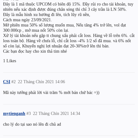
Đây là 1 mã thuộc UPCOM có biên độ 15%. Đầy rủi ro cho tài khoản, tuy
nhiên nếu xác định được đúng chân sóng thì chỉ 3 cây trần là LN 50%.
Đây là mẫu hình xu hướng đi lên, tích lũy rũ nền,
Cách mua ngày 23/09/2021.
Mở phiên mua 50% số lượng muốn mua, Nếu tăng 4% trở lên, vol đạt
300.000cp , mở mua nốt 50% còn lại.
Xử lý tài khoản nếu gặp tt chung xấu phải cắt loss. Hàng về lỗ trên 6%. cắt
loss toàn bộ. Hàng về chưa lỗ, chỉ cắt loss -4% 1/2 số đã mua. và 6% nốt
số còn lại, Khuyến nghị lợi nhuận đạt 20-30%trở lên thì bán.
Các bạn đọc hay cho xin thả tim nhé
1 Likes
CSI
#2
22 Tháng Chín 2021 14:06
Mã này tưởng phải lời vài trăm % mới bán chứ bác =))
mytienganh
#3
22 Tháng Chín 2021 14:34
cho lý do tại sao nó lên đi chủ ad