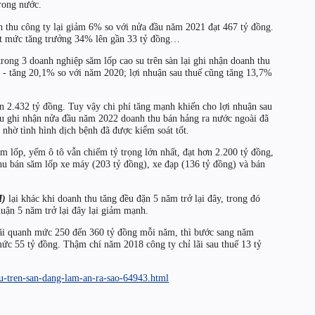
rong nước.
 thu công ty lại giảm 6% so với nửa đầu năm 2021 đạt 467 tỷ đồng.
 đạt mức tăng trưởng 34% lên gần 33 tỷ đồng…
rong 3 doanh nghiệp săm lốp cao su trên sàn lại ghi nhận doanh thu
- tăng 20,1% so với năm 2020; lợi nhuận sau thuế cũng tăng 13,7%
 2.432 tỷ đồng. Tuy vậy chi phí tăng mạnh khiến cho lợi nhuận sau
ệu ghi nhận nửa đầu năm 2022 doanh thu bán hảng ra nước ngoài đã
 nhờ tình hình dịch bệnh đã được kiểm soát tốt.
m lốp, yếm ô tô vẫn chiếm tỷ trọng lớn nhất, đạt hơn 2.200 tỷ đồng,
hu bán săm lốp xe máy (203 tỷ đồng), xe đạp (136 tỷ đồng) và bán
M)
lại khác khi doanh thu tăng đều đặn 5 năm trở lại đây, trong đó
uận 5 năm trở lại đây lại giảm mạnh.
lãi quanh mức 250 đến 360 tỷ đồng mỗi năm, thì bước sang năm
ức 55 tỷ đồng. Thậm chí năm 2018 công ty chỉ lãi sau thuế 13 tỷ
su-tren-san-dang-lam-an-ra-sao-64943.html