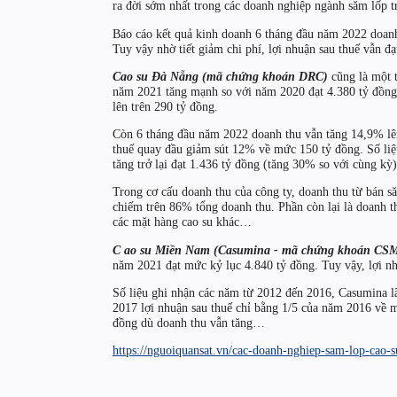
ra đời sớm nhất trong các doanh nghiệp ngành săm lốp t
Báo cáo kết quả kinh doanh 6 tháng đầu năm 2022 doanh
Tuy vậy nhờ tiết giảm chi phí, lợi nhuận sau thuế vẫn
Cao su Đà Nẵng (mã chứng khoán DRC)
cũng là một t
năm 2021 tăng mạnh so với năm 2020 đạt 4.380 tỷ đồng 
lên trên 290 tỷ đồng.
Còn 6 tháng đầu năm 2022 doanh thu vẫn tăng 14,9% lên
thuế quay đầu giảm sút 12% về mức 150 tỷ đồng. Số li
tăng trở lại đạt 1.436 tỷ đồng (tăng 30% so với cùng kỳ)
Trong cơ cấu doanh thu của công ty, doanh thu từ bán să
chiếm trên 86% tổng doanh thu. Phần còn lại là doanh t
các mặt hàng cao su khác…
C
ao su Miền Nam (Casumina - mã chứng khoán CS
năm 2021 đạt mức kỷ lục 4.840 tỷ đồng. Tuy vậy, lợi nh
Số liệu ghi nhận các năm từ 2012 đến 2016, Casumina 
2017 lợi nhuận sau thuế chỉ bằng 1/5 của năm 2016 về m
đồng dù doanh thu vẫn tăng…
https://nguoiquansat.vn/cac-doanh-nghiep-sam-lop-cao-