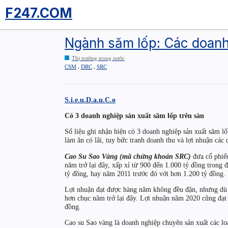
F247.COM
Ngành săm lốp: Các doanh 
Thị trường trong nước
,
,
CSM
DRC
SRC
S.i.e.u.D.a.u.C.o
Có 3 doanh nghiệp sản xuất săm lốp trên sàn
Số liệu ghi nhận hiện có 3 doanh nghiệp sản xuất săm lố
làm ăn có lãi, tuy bức tranh doanh thu và lợi nhuận cá
Cao Su Sao Vàng (mã chứng khoán SRC)
đưa cổ phiếu
năm trở lại đây, xấp xỉ từ 900 đến 1.000 tỷ đồng trong
tỷ đồng, hay năm 2011 trước đó với hơn 1.200 tỷ đồng.
Lợi nhuận đạt được hàng năm không đều đặn, nhưng dù g
hơn chục năm trở lại đây. Lợi nhuận năm 2020 cũng đạt 
đồng.
Cao su Sao vàng là doanh nghiệp chuyên sản xuất các lo