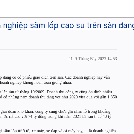
nghiệp săm lốp cao su trên sàn đang
#1
9 Tháng Bảy 2023 14:53
p đang có cổ phiếu giao dịch trên sàn. Các doanh nghiệp này vẫn
c doanh nghiệp không hoàn toàn giống nhau.
 lên sàn từ tháng 10/2009. Doanh thu công ty cũng ổn định nhiều
 đó có những năm doanh thu tăng vọt như 2020 vừa qua với gần 1.350
iai đoạn khó khăn, công ty cũng chưa ghi nhận lỗ trong khoảng
mức rất cao với 74 tỷ đồng trong khi năm 2021 lãi sau thuế 40 tỷ
ại săm lốp từ ô tô, xe máy, xe đạp và cả máy bay,… là doanh nghiệp