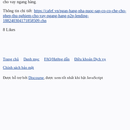
cho vay ngang hàng.
Thông tin chi tiết:
https://cafef.vn/ngan-hang-nha-nuoc-sap-co-co-che-cho-
phep-thu-nghiem-cho-vay-ngang-hang-p2p-lending-
188240304171858509.chn
8 Likes
Trang chủ
Danh mục
FAQ/Hướng dẫn
Điều khoản Dịch vụ
Chính sách bảo mật
Được hỗ trợ bởi
Discourse
, được xem tốt nhất khi bật JavaScript