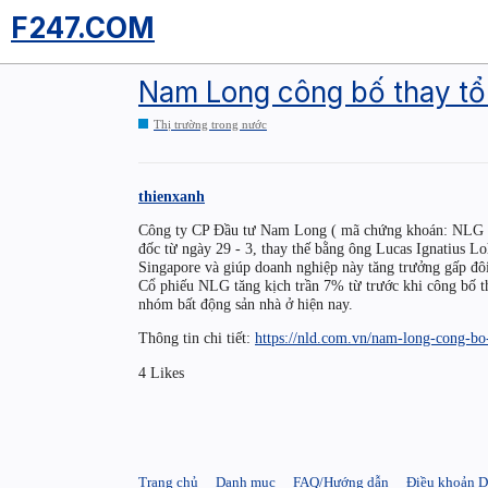
F247.COM
Nam Long công bố thay tổ
Thị trường trong nước
thienxanh
Công ty CP Đầu tư Nam Long ( mã chứng khoán: NLG ) 
đốc từ ngày 29 - 3, thay thế bằng ông Lucas Ignatius L
Singapore và giúp doanh nghiệp này tăng trưởng gấp đôi 
Cổ phiếu NLG tăng kịch trần 7% từ trước khi công bố th
nhóm bất động sản nhà ở hiện nay.
Thông tin chi tiết:
https://nld.com.vn/nam-long-cong-
4 Likes
Trang chủ
Danh mục
FAQ/Hướng dẫn
Điều khoản D