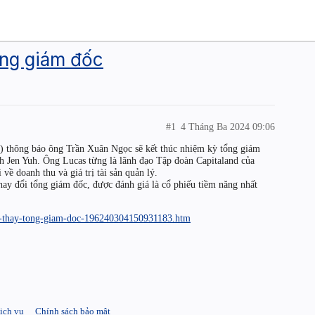
ng giám đốc
#1
4 Tháng Ba 2024 09:06
thông báo ông Trần Xuân Ngọc sẽ kết thúc nhiệm kỳ tổng giám
oh Jen Yuh. Ông Lucas từng là lãnh đạo Tập đoàn Capitaland của
về doanh thu và giá trị tài sản quản lý.
ay đổi tổng giám đốc, được đánh giá là cổ phiếu tiềm năng nhất
bo-thay-tong-giam-doc-196240304150931183.htm
ịch vụ
Chính sách bảo mật