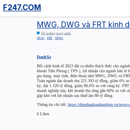
F247.COM
MWG, DWG và FRT kinh doa
Thị trường trong nước
,
,
DGW
FRT
MWG
DanhXe
Bối cảnh kinh tế 2023 đặt ra nhiều thách thức cho ngành
khoán Tiên Phong ( TPS ), lợi nhuận của ngành bán lẻ bị
gia dụng, máy tính, điện thoại như MWG, DWG và FRT
Toàn ngành đạt doanh thu 221.393 tỷ đồng, giảm 6% so
kỳ, đạt 1.120 tỷ đồng, giảm 80,6% so với cùng kỳ. FRT 
doanh nghiệp này, khi doanh thu tăng gần 60% so với cù
gặp khó với lợi nhuận sau thuế âm 88 tỷ đồng.
Thông tin chi tiết:
https://diendandoanhnghiep.vn/mwg-
6 Likes