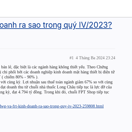
nh ra sao trong quý IV/2023?
#1
4 Tháng Ba 2024 23:24
 bán lẻ, đặc biệt là các ngành hàng không thiết yếu. Theo Chứng
 chi phối bởi các doanh nghiệp kinh doanh mặt hàng thiết bị điện tử
 ( chiếm 80% - 90% ).
 với cùng kỳ. Lợi nhuận sau thuế toàn ngành giảm 67% so với cùng
đạt doanh thu từ chuỗi nhà thuốc Long Châu tiếp tục là lực đỡ của
ng kỳ, đạt 4.794 tỷ đồng. Trong khi đó, chuỗi FPT Shop tiếp tục
dwg-va-frt-kinh-doanh-ra-sao-trong-quy-iv-2023-259808.html