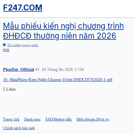
F247.COM
Mẫu phiếu kiến nghị chương trình
ĐHĐCĐ thường niên năm 2026
Thị trường trong nước
PDR
PhatDat_Official
#1
18 Tháng Ba 2026 17:00
18.-MauPhieu-Kien-Nghi-Chuong-Trinh-DHDCDTN2026-1.pdf
5 Likes
Trang chủ
Danh mục
FAQ/Hướng dẫn
Điều khoản Dịch vụ
Chính sách bảo mật