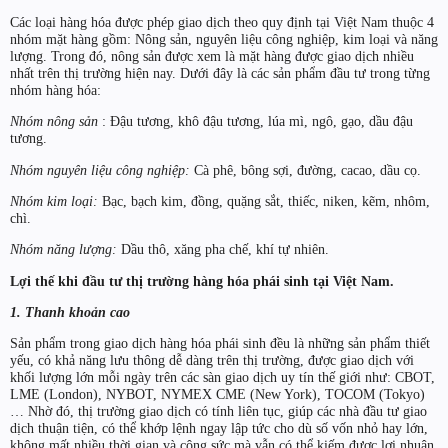
Các loại hàng hóa được phép giao dịch theo quy định tại Việt Nam thuộc 4
nhóm mặt hàng gồm: Nông sản, nguyên liệu công nghiệp, kim loại và năng
lượng. Trong đó, nông sản được xem là mặt hàng được giao dịch nhiều
nhất trên thị trường hiện nay. Dưới đây là các sản phẩm đầu tư trong từng
nhóm hàng hóa:
Nhóm nông sản
: Đậu tương, khô đậu tương, lúa mì, ngô, gạo, dầu đậu
tương.
Nhóm nguyên liệu công nghiệp:
Cà phê, bông sợi, đường, cacao, dầu cọ.
Nhóm kim loại:
Bạc, bạch kim, đồng, quặng sắt, thiếc, niken, kẽm, nhôm,
chì.
Nhóm năng lượng:
Dầu thô, xăng pha chế, khí tự nhiên.
Lợi thế khi đầu tư thị trường hàng hóa phái sinh tại Việt Nam.
1. Thanh khoản cao
Sản phẩm trong giao dịch hàng hóa phái sinh đều là những sản phẩm thiết
yếu, có khả năng lưu thông dễ dàng trên thị trường, được giao dịch với
khối lượng lớn mỗi ngày trên các sàn giao dịch uy tín thế giới như: CBOT,
LME (London), NYBOT, NYMEX CME (New York), TOCOM (Tokyo)
… Nhờ đó, thị trường giao dịch có tính liên tục, giúp các nhà đầu tư giao
dịch thuận tiện, có thể khớp lệnh ngay lập tức cho dù số vốn nhỏ hay lớn,
không mất nhiều thời gian và công sức mà vẫn có thể kiếm được lợi nhuận