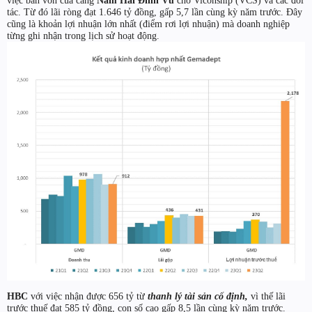
việc bán vốn của cảng
Nam Hải Đình Vũ
cho Viconship (VCS) và các đối
tác. Từ đó lãi ròng đạt 1.646 tỷ đồng, gấp 5,7 lần cùng kỳ năm trước. Đây
cũng là khoản lợi nhuận lớn nhất (điểm rơi lợi nhuận) mà doanh nghiệp
từng ghi nhận trong lịch sử hoạt động.
HBC
với việc nhận được 656 tỷ từ
thanh lý tài sản cố định,
vì thế lãi
trước thuế đạt 585 tỷ đồng, con số cao gấp 8,5 lần cùng kỳ năm trước.