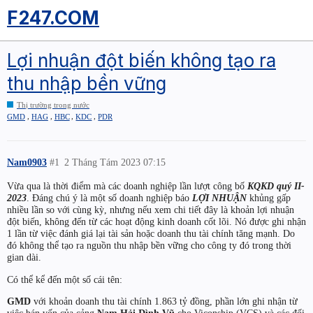
F247.COM
Lợi nhuận đột biến không tạo ra
thu nhập bền vững
Thị trường trong nước
,
,
,
,
GMD
HAG
HBC
KDC
PDR
Nam0903
#1
2 Tháng Tám 2023 07:15
Vừa qua là thời điểm mà các doanh nghiệp lần lượt công bố
KQKD quý II-
2023
. Đáng chú ý là một số doanh nghiệp báo
LỢI NHUẬN
khủng gấp
nhiều lần so với cùng kỳ, nhưng nếu xem chi tiết đây là khoản lợi nhuận
đột biến, không đến từ các hoạt động kinh doanh cốt lõi. Nó được ghi nhận
1 lần từ việc đánh giá lại tài sản hoặc doanh thu tài chính tăng mạnh. Do
đó không thể tạo ra nguồn thu nhập bền vững cho công ty đó trong thời
gian dài.
Có thể kể đến một số cái tên:
GMD
với khoản doanh thu tài chính 1.863 tỷ đồng, phần lớn ghi nhận từ