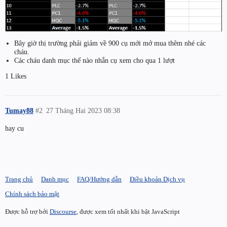
Bây giờ thị trường phải giảm về 900 cụ mới mở mua thêm nhé các
cháu.
Các cháu danh mục thế nào nhắn cụ xem cho qua 1 lượt
1 Likes
Tumay88
#2
27 Tháng Hai 2023 08:38
hay cu
Trang chủ
Danh mục
FAQ/Hướng dẫn
Điều khoản Dịch vụ
Chính sách bảo mật
Được hỗ trợ bởi
Discourse
, được xem tốt nhất khi bật JavaScript