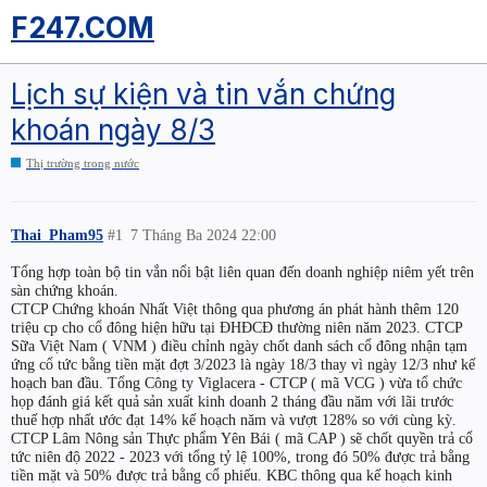
F247.COM
Lịch sự kiện và tin vắn chứng
khoán ngày 8/3
Thị trường trong nước
Thai_Pham95
#1
7 Tháng Ba 2024 22:00
Tổng hợp toàn bộ tin vắn nổi bật liên quan đến doanh nghiệp niêm yết trên
sàn chứng khoán.
CTCP Chứng khoán Nhất Việt thông qua phương án phát hành thêm 120
triệu cp cho cổ đông hiện hữu tại ĐHĐCĐ thường niên năm 2023. CTCP
Sữa Việt Nam ( VNM ) điều chỉnh ngày chốt danh sách cổ đông nhận tạm
ứng cổ tức bằng tiền mặt đợt 3/2023 là ngày 18/3 thay vì ngày 12/3 như kế
hoạch ban đầu. Tổng Công ty Viglacera - CTCP ( mã VCG ) vừa tổ chức
họp đánh giá kết quả sản xuất kinh doanh 2 tháng đầu năm với lãi trước
thuế hợp nhất ước đạt 14% kế hoạch năm và vượt 128% so với cùng kỳ.
CTCP Lâm Nông sản Thực phẩm Yên Bái ( mã CAP ) sẽ chốt quyền trả cổ
tức niên độ 2022 - 2023 với tổng tỷ lệ 100%, trong đó 50% được trả bằng
tiền mặt và 50% được trả bằng cổ phiếu. KBC thông qua kế hoạch kinh