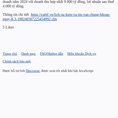
doanh năm 2024 với doanh thu hợp nhất 9.000 tỷ đồng, lợi nhuận sau thuế
4.000 tỷ đồng.
Thông tin chi tiết:
https://cafef.vn/lich-su-kien-va-tin-van-chung-khoan-
ngay-8-3-188240307225454992.chn
5 Likes
Trang chủ
Danh mục
FAQ/Hướng dẫn
Điều khoản Dịch vụ
Chính sách bảo mật
Được hỗ trợ bởi
Discourse
, được xem tốt nhất khi bật JavaScript