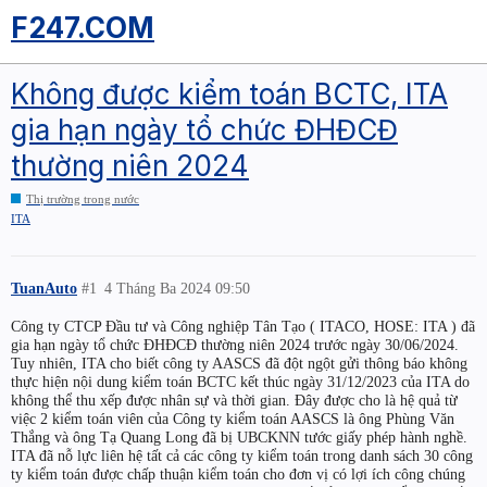
F247.COM
Không được kiểm toán BCTC, ITA
gia hạn ngày tổ chức ĐHĐCĐ
thường niên 2024
Thị trường trong nước
ITA
TuanAuto
#1
4 Tháng Ba 2024 09:50
Công ty CTCP Đầu tư và Công nghiệp Tân Tạo ( ITACO, HOSE: ITA ) đã
gia hạn ngày tổ chức ĐHĐCĐ thường niên 2024 trước ngày 30/06/2024.
Tuy nhiên, ITA cho biết công ty AASCS đã đột ngột gửi thông báo không
thực hiện nội dung kiểm toán BCTC kết thúc ngày 31/12/2023 của ITA do
không thể thu xếp được nhân sự và thời gian. Đây được cho là hệ quả từ
việc 2 kiểm toán viên của Công ty kiểm toán AASCS là ông Phùng Văn
Thắng và ông Tạ Quang Long đã bị UBCKNN tước giấy phép hành nghề.
ITA đã nỗ lực liên hệ tất cả các công ty kiểm toán trong danh sách 30 công
ty kiểm toán được chấp thuận kiểm toán cho đơn vị có lợi ích công chúng