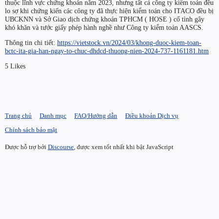
thuộc lĩnh vực chứng khoán năm 2023, nhưng tất cả công ty kiểm toán đều
lo sợ khi chứng kiến các công ty đã thực hiện kiểm toán cho ITACO đều bị
UBCKNN và Sở Giao dịch chứng khoán TPHCM ( HOSE ) cố tình gây
khó khăn và tước giấy phép hành nghề như Công ty kiểm toán AASCS.
Thông tin chi tiết:
https://vietstock.vn/2024/03/khong-duoc-kiem-toan-
bctc-ita-gia-han-ngay-to-chuc-dhdcd-thuong-nien-2024-737-1161181.htm
5 Likes
Trang chủ
Danh mục
FAQ/Hướng dẫn
Điều khoản Dịch vụ
Chính sách bảo mật
Được hỗ trợ bởi
Discourse
, được xem tốt nhất khi bật JavaScript